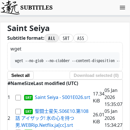
SUBTITLES
Saint Seiya
All
SRT
ASS
Subtitle format:
wget
wget --no
Select all
Download selected (
0
)
#
Name
Size
Last modified (UTC)
05 Jan
17.34
1
Saint Seiya - S001E026.srt
2026
KiB
15:35:07
聖闘士星矢.S06E10.第108
05 Jan
26.01
2
話 アイザック! 氷の心を持つ
2026
KiB
男.WEBRip.Netflix.ja[cc].srt
15:34:27