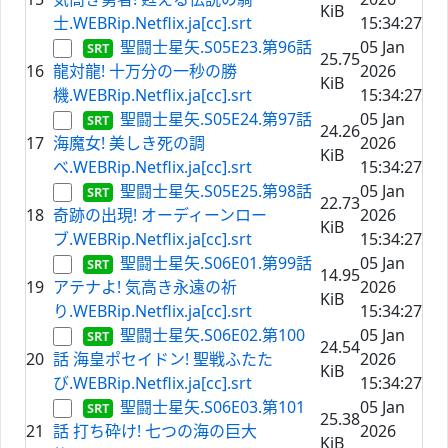
KiB
士.WEBRip.Netflix.ja[cc].srt
15:34:27
聖闘士星矢.S05E23.第96話
05 Jan
25.75
16
龍対龍! 十万分の一秒の勝
2026
KiB
機.WEBRip.Netflix.ja[cc].srt
15:34:27
聖闘士星矢.S05E24.第97話
05 Jan
24.26
17
海魔女! 美しき死の調
2026
KiB
べ.WEBRip.Netflix.ja[cc].srt
15:34:27
聖闘士星矢.S05E25.第98話
05 Jan
22.73
18
奇跡の出現! オーディーンロー
2026
KiB
ブ.WEBRip.Netflix.ja[cc].srt
15:34:27
聖闘士星矢.S06E01.第99話
05 Jan
14.95
19
アテナよ! 気高き永遠の祈
2026
KiB
り.WEBRip.Netflix.ja[cc].srt
15:34:27
聖闘士星矢.S06E02.第100
05 Jan
24.54
20
話 海皇ポセイドン! 聖戦ふたた
2026
KiB
び.WEBRip.Netflix.ja[cc].srt
15:34:27
聖闘士星矢.S06E03.第101
05 Jan
25.38
21
話 打ち砕け! 七つの海の巨大
2026
KiB