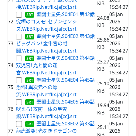
KiB
機.WEBRip.Netflix.ja[cc].srt
15:34:27
聖闘士星矢.S04E01.第42話
05 Jan
24.08
72
究極のコスモ! セブンセンシ
2026
KiB
ズ.WEBRip.Netflix.ja[cc].srt
15:34:27
聖闘士星矢.S04E02.第43話
05 Jan
25.86
73
ビッグバン! 金牛宮の戦
2026
KiB
闘.WEBRip.Netflix.ja[cc].srt
15:34:27
聖闘士星矢.S04E03.第44話
05 Jan
23.27
74
双児宮! 光と闇の迷
2026
KiB
宮.WEBRip.Netflix.ja[cc].srt
15:34:27
聖闘士星矢.S04E04.第45話
05 Jan
25.10
75
恐怖! 異次元への漂
2026
KiB
流.WEBRip.Netflix.ja[cc].srt
15:34:27
聖闘士星矢.S04E05.第46話
05 Jan
19.94
76
吠えろ! 攻防一体の星雲
2026
KiB
鎖.WEBRip.Netflix.ja[cc].srt
15:34:27
聖闘士星矢.S03E02.第33話
05 Jan
25.11
77
龍虎激突! 光なきドラゴンの
2026
KiB