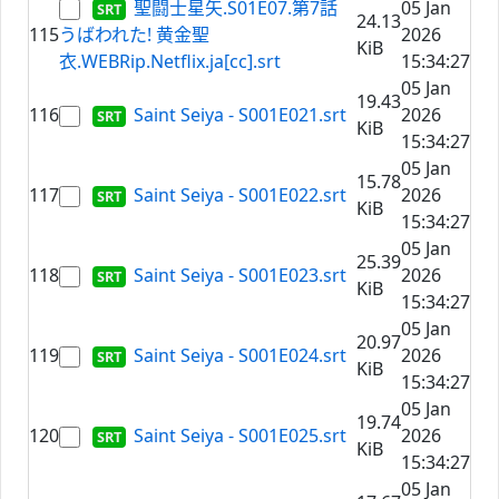
聖闘士星矢.S01E07.第7話
05 Jan
24.13
115
うばわれた! 黄金聖
2026
KiB
衣.WEBRip.Netflix.ja[cc].srt
15:34:27
05 Jan
19.43
116
Saint Seiya - S001E021.srt
2026
KiB
15:34:27
05 Jan
15.78
117
Saint Seiya - S001E022.srt
2026
KiB
15:34:27
05 Jan
25.39
118
Saint Seiya - S001E023.srt
2026
KiB
15:34:27
05 Jan
20.97
119
Saint Seiya - S001E024.srt
2026
KiB
15:34:27
05 Jan
19.74
120
Saint Seiya - S001E025.srt
2026
KiB
15:34:27
05 Jan