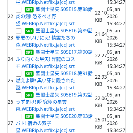
柱.WEBRip.Netflix.ja[cc].srt
15:34:27
聖闘士星矢.S05E15.第88話
05 Jan
22.10
22
炎の剣! 恐るべき野
2026
KiB
望.WEBRip.Netflix.ja[cc].srt
15:34:27
聖闘士星矢.S05E16.第89話
05 Jan
21.64
23
邪悪のいけにえ! 精霊たちの
2026
KiB
森.WEBRip.Netflix.ja[cc].srt
15:34:27
聖闘士星矢.S05E17.第90話
05 Jan
22.27
24
ふり向くな星矢! 昇龍のコス
2026
KiB
モ.WEBRip.Netflix.ja[cc].srt
15:34:27
聖闘士星矢.S05E18.第91話
05 Jan
22.93
25
燃えよ瞬! 黒い牙に隠された
2026
KiB
謎.WEBRip.Netflix.ja[cc].srt
15:34:27
聖闘士星矢.S05E19.第92話
05 Jan
22.06
26
うずまけ! 瞬 究極の星雲
2026
KiB
嵐.WEBRip.Netflix.ja[cc].srt
15:34:27
聖闘士星矢.S05E20.第93話
05 Jan
25.01
27
バド! 宿命の双子
2026
KiB
星.WEBRip.Netflix.ja[cc].srt
15:34:27