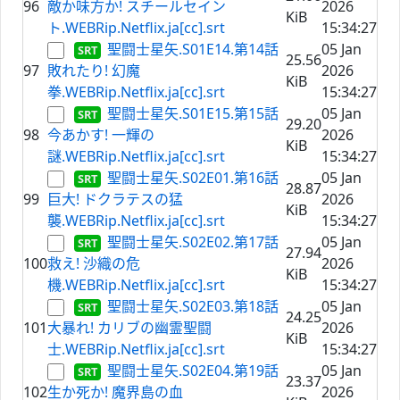
96
敵か味方か! スチールセイン
2026
KiB
ト.WEBRip.Netflix.ja[cc].srt
15:34:27
聖闘士星矢.S01E14.第14話
05 Jan
25.56
97
敗れたり! 幻魔
2026
KiB
拳.WEBRip.Netflix.ja[cc].srt
15:34:27
聖闘士星矢.S01E15.第15話
05 Jan
29.20
98
今あかす! 一輝の
2026
KiB
謎.WEBRip.Netflix.ja[cc].srt
15:34:27
聖闘士星矢.S02E01.第16話
05 Jan
28.87
99
巨大! ドクラテスの猛
2026
KiB
襲.WEBRip.Netflix.ja[cc].srt
15:34:27
聖闘士星矢.S02E02.第17話
05 Jan
27.94
100
救え! 沙織の危
2026
KiB
機.WEBRip.Netflix.ja[cc].srt
15:34:27
聖闘士星矢.S02E03.第18話
05 Jan
24.25
101
大暴れ! カリブの幽霊聖闘
2026
KiB
士.WEBRip.Netflix.ja[cc].srt
15:34:27
聖闘士星矢.S02E04.第19話
05 Jan
23.37
102
生か死か! 魔界島の血
2026