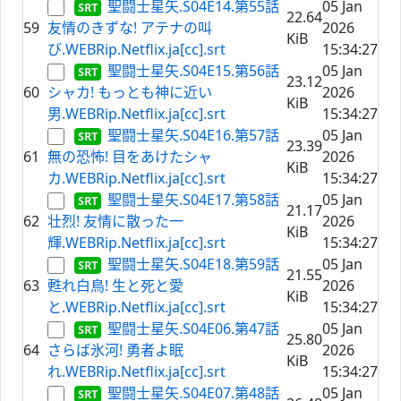
聖闘士星矢.S04E14.第55話
05 Jan
22.64
59
友情のきずな! アテナの叫
2026
KiB
び.WEBRip.Netflix.ja[cc].srt
15:34:27
聖闘士星矢.S04E15.第56話
05 Jan
23.12
60
シャカ! もっとも神に近い
2026
KiB
男.WEBRip.Netflix.ja[cc].srt
15:34:27
聖闘士星矢.S04E16.第57話
05 Jan
23.39
61
無の恐怖! 目をあけたシャ
2026
KiB
カ.WEBRip.Netflix.ja[cc].srt
15:34:27
聖闘士星矢.S04E17.第58話
05 Jan
21.17
62
壮烈! 友情に散った一
2026
KiB
輝.WEBRip.Netflix.ja[cc].srt
15:34:27
聖闘士星矢.S04E18.第59話
05 Jan
21.55
63
甦れ白鳥! 生と死と愛
2026
KiB
と.WEBRip.Netflix.ja[cc].srt
15:34:27
聖闘士星矢.S04E06.第47話
05 Jan
25.80
64
さらば氷河! 勇者よ眠
2026
KiB
れ.WEBRip.Netflix.ja[cc].srt
15:34:27
聖闘士星矢.S04E07.第48話
05 Jan