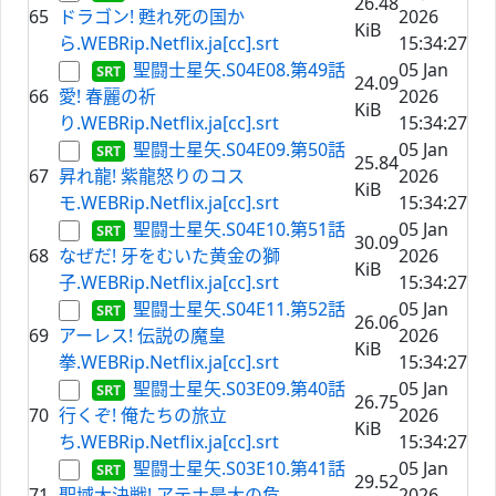
26.48
65
ドラゴン! 甦れ死の国か
2026
KiB
ら.WEBRip.Netflix.ja[cc].srt
15:34:27
聖闘士星矢.S04E08.第49話
05 Jan
24.09
66
愛! 春麗の祈
2026
KiB
り.WEBRip.Netflix.ja[cc].srt
15:34:27
聖闘士星矢.S04E09.第50話
05 Jan
25.84
67
昇れ龍! 紫龍怒りのコス
2026
KiB
モ.WEBRip.Netflix.ja[cc].srt
15:34:27
聖闘士星矢.S04E10.第51話
05 Jan
30.09
68
なぜだ! 牙をむいた黄金の獅
2026
KiB
子.WEBRip.Netflix.ja[cc].srt
15:34:27
聖闘士星矢.S04E11.第52話
05 Jan
26.06
69
アーレス! 伝説の魔皇
2026
KiB
拳.WEBRip.Netflix.ja[cc].srt
15:34:27
聖闘士星矢.S03E09.第40話
05 Jan
26.75
70
行くぞ! 俺たちの旅立
2026
KiB
ち.WEBRip.Netflix.ja[cc].srt
15:34:27
聖闘士星矢.S03E10.第41話
05 Jan
29.52
71
聖域大決戦! アテナ最大の危
2026