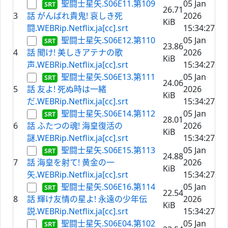
聖闘士星矢.S06E11.第109
05 Jan
26.71
3
話 がんばれ貴鬼! 哀しき死
2026
KiB
闘.WEBRip.Netflix.ja[cc].srt
15:34:27
聖闘士星矢.S06E12.第110
05 Jan
23.86
4
話 聞け! 美しきアテナの歌
2026
KiB
声.WEBRip.Netflix.ja[cc].srt
15:34:27
聖闘士星矢.S06E13.第111
05 Jan
24.06
5
話 友よ! 死ぬ時は一緒
2026
KiB
だ.WEBRip.Netflix.ja[cc].srt
15:34:27
聖闘士星矢.S06E14.第112
05 Jan
28.01
6
話 ふたつの魂! 海皇復活の
2026
KiB
謎.WEBRip.Netflix.ja[cc].srt
15:34:27
聖闘士星矢.S06E15.第113
05 Jan
24.88
7
話 海皇を射て! 黄金の一
2026
KiB
矢.WEBRip.Netflix.ja[cc].srt
15:34:27
聖闘士星矢.S06E16.第114
05 Jan
22.54
8
話 輝け友情の星よ! 永遠の少年伝
2026
KiB
説.WEBRip.Netflix.ja[cc].srt
15:34:27
聖闘士星矢.S06E04.第102
05 Jan