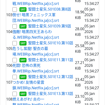
KiB
戦.WEBRip.Netflix.ja[cc].srt
15:34:27
聖闘士星矢.S01E08.第8話
05 Jan
18.96
103
倒せ! 暗黒フェニックス軍
2026
KiB
団.WEBRip.Netflix.ja[cc].srt
15:34:27
聖闘士星矢.S01E09.第9話
05 Jan
28.00
104
強敵! 暗黒四天王あらわ
2026
KiB
る.WEBRip.Netflix.ja[cc].srt
15:34:27
聖闘士星矢.S01E10.第10話
05 Jan
25.58
105
危うし紫龍! 聖衣の墓
2026
KiB
場.WEBRip.Netflix.ja[cc].srt
15:34:27
聖闘士星矢.S01E11.第11話
05 Jan
27.21
106
死闘! 恐怖の黒死
2026
KiB
拳.WEBRip.Netflix.ja[cc].srt
15:34:27
聖闘士星矢.S01E12.第12話
05 Jan
23.42
107
つかめ! 友情の星雲
2026
KiB
鎖.WEBRip.Netflix.ja[cc].srt
15:34:27
聖闘士星矢.S01E13.第13話
05 Jan
23.10
108
燃えあがれ! 炎の一
2026
KiB
撃.WEBRip.Netflix.ja[cc].srt
15:34:27