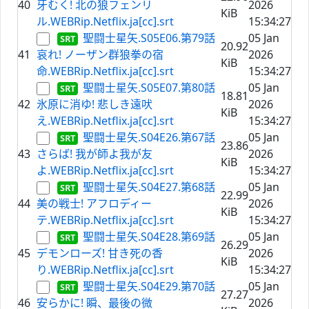
40
牙むく! 北の狼フェンリ
2026
KiB
ル.WEBRip.Netflix.ja[cc].srt
15:34:27
聖闘士星矢.S05E06.第79話
05 Jan
20.92
41
哀れ! ノーザン群狼拳の宿
2026
KiB
命.WEBRip.Netflix.ja[cc].srt
15:34:27
聖闘士星矢.S05E07.第80話
05 Jan
18.81
42
氷原に消ゆ! 悲しき遠吠
2026
KiB
え.WEBRip.Netflix.ja[cc].srt
15:34:27
聖闘士星矢.S04E26.第67話
05 Jan
23.86
43
さらば! 我が師よ我が友
2026
KiB
よ.WEBRip.Netflix.ja[cc].srt
15:34:27
聖闘士星矢.S04E27.第68話
05 Jan
22.99
44
美の戦士! アフロディー
2026
KiB
テ.WEBRip.Netflix.ja[cc].srt
15:34:27
聖闘士星矢.S04E28.第69話
05 Jan
26.29
45
デモンローズ! 甘き死の香
2026
KiB
り.WEBRip.Netflix.ja[cc].srt
15:34:27
聖闘士星矢.S04E29.第70話
05 Jan
27.27
46
安らかに! 瞬、最後の微
2026