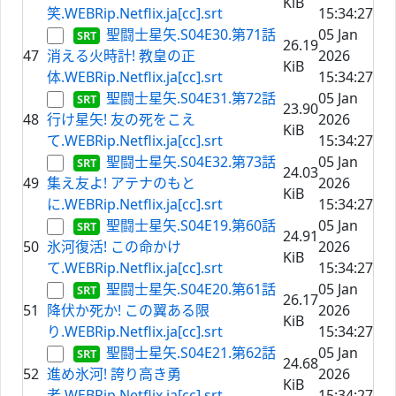
KiB
笑.WEBRip.Netflix.ja[cc].srt
15:34:27
聖闘士星矢.S04E30.第71話
05 Jan
26.19
47
消える火時計! 教皇の正
2026
KiB
体.WEBRip.Netflix.ja[cc].srt
15:34:27
聖闘士星矢.S04E31.第72話
05 Jan
23.90
48
行け星矢! 友の死をこえ
2026
KiB
て.WEBRip.Netflix.ja[cc].srt
15:34:27
聖闘士星矢.S04E32.第73話
05 Jan
24.03
49
集え友よ! アテナのもと
2026
KiB
に.WEBRip.Netflix.ja[cc].srt
15:34:27
聖闘士星矢.S04E19.第60話
05 Jan
24.91
50
氷河復活! この命かけ
2026
KiB
て.WEBRip.Netflix.ja[cc].srt
15:34:27
聖闘士星矢.S04E20.第61話
05 Jan
26.17
51
降伏か死か! この翼ある限
2026
KiB
り.WEBRip.Netflix.ja[cc].srt
15:34:27
聖闘士星矢.S04E21.第62話
05 Jan
24.68
52
進め氷河! 誇り高き勇
2026
KiB
者.WEBRip.Netflix.ja[cc].srt
15:34:27