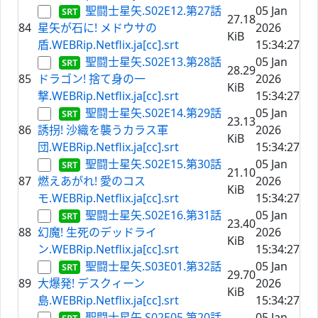
聖闘士星矢.S02E12.第27話
05 Jan
27.18
84
星矢が石に! メドウサの
2026
KiB
盾.WEBRip.Netflix.ja[cc].srt
15:34:27
聖闘士星矢.S02E13.第28話
05 Jan
28.29
85
ドラゴン! 捨て身の一
2026
KiB
撃.WEBRip.Netflix.ja[cc].srt
15:34:27
聖闘士星矢.S02E14.第29話
05 Jan
23.13
86
誘拐! 沙織を襲うカラス軍
2026
KiB
団.WEBRip.Netflix.ja[cc].srt
15:34:27
聖闘士星矢.S02E15.第30話
05 Jan
21.10
87
燃えあがれ! 愛のコス
2026
KiB
モ.WEBRip.Netflix.ja[cc].srt
15:34:27
聖闘士星矢.S02E16.第31話
05 Jan
23.40
88
幻魔! 生死のデッドライ
2026
KiB
ン.WEBRip.Netflix.ja[cc].srt
15:34:27
聖闘士星矢.S03E01.第32話
05 Jan
29.70
89
大爆発! デスクィーン
2026
KiB
島.WEBRip.Netflix.ja[cc].srt
15:34:27
聖闘士星矢.S02E05.第20話
05 Jan