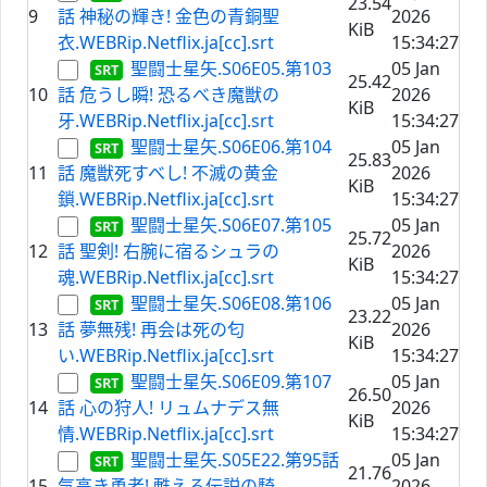
23.54
9
話 神秘の輝き! 金色の青銅聖
2026
KiB
衣.WEBRip.Netflix.ja[cc].srt
15:34:27
聖闘士星矢.S06E05.第103
05 Jan
25.42
10
話 危うし瞬! 恐るべき魔獣の
2026
KiB
牙.WEBRip.Netflix.ja[cc].srt
15:34:27
聖闘士星矢.S06E06.第104
05 Jan
25.83
11
話 魔獣死すべし! 不滅の黄金
2026
KiB
鎖.WEBRip.Netflix.ja[cc].srt
15:34:27
聖闘士星矢.S06E07.第105
05 Jan
25.72
12
話 聖剣! 右腕に宿るシュラの
2026
KiB
魂.WEBRip.Netflix.ja[cc].srt
15:34:27
聖闘士星矢.S06E08.第106
05 Jan
23.22
13
話 夢無残! 再会は死の匂
2026
KiB
い.WEBRip.Netflix.ja[cc].srt
15:34:27
聖闘士星矢.S06E09.第107
05 Jan
26.50
14
話 心の狩人! リュムナデス無
2026
KiB
情.WEBRip.Netflix.ja[cc].srt
15:34:27
聖闘士星矢.S05E22.第95話
05 Jan
21.76
15
気高き勇者! 甦える伝説の騎
2026