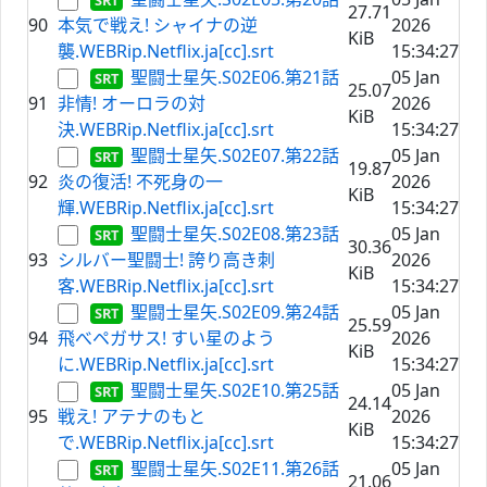
27.71
90
本気で戦え! シャイナの逆
2026
KiB
襲.WEBRip.Netflix.ja[cc].srt
15:34:27
聖闘士星矢.S02E06.第21話
05 Jan
25.07
91
非情! オーロラの対
2026
KiB
決.WEBRip.Netflix.ja[cc].srt
15:34:27
聖闘士星矢.S02E07.第22話
05 Jan
19.87
92
炎の復活! 不死身の一
2026
KiB
輝.WEBRip.Netflix.ja[cc].srt
15:34:27
聖闘士星矢.S02E08.第23話
05 Jan
30.36
93
シルバー聖闘士! 誇り高き刺
2026
KiB
客.WEBRip.Netflix.ja[cc].srt
15:34:27
聖闘士星矢.S02E09.第24話
05 Jan
25.59
94
飛べペガサス! すい星のよう
2026
KiB
に.WEBRip.Netflix.ja[cc].srt
15:34:27
聖闘士星矢.S02E10.第25話
05 Jan
24.14
95
戦え! アテナのもと
2026
KiB
で.WEBRip.Netflix.ja[cc].srt
15:34:27
聖闘士星矢.S02E11.第26話
05 Jan
21.06