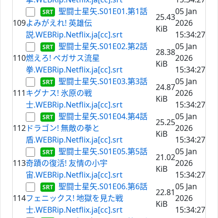
聖闘士星矢.S01E01.第1話
05 Jan
25.43
109
よみがえれ! 英雄伝
2026
KiB
説.WEBRip.Netflix.ja[cc].srt
15:34:27
聖闘士星矢.S01E02.第2話
05 Jan
28.38
110
燃えろ! ペガサス流星
2026
KiB
拳.WEBRip.Netflix.ja[cc].srt
15:34:27
聖闘士星矢.S01E03.第3話
05 Jan
24.87
111
キグナス! 氷原の戦
2026
KiB
士.WEBRip.Netflix.ja[cc].srt
15:34:27
聖闘士星矢.S01E04.第4話
05 Jan
25.25
112
ドラゴン! 無敵の拳と
2026
KiB
盾.WEBRip.Netflix.ja[cc].srt
15:34:27
聖闘士星矢.S01E05.第5話
05 Jan
21.02
113
奇蹟の復活! 友情の小宇
2026
KiB
宙.WEBRip.Netflix.ja[cc].srt
15:34:27
聖闘士星矢.S01E06.第6話
05 Jan
22.81
114
フェニックス! 地獄を見た戦
2026
KiB
士.WEBRip.Netflix.ja[cc].srt
15:34:27