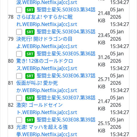
涙.WEBRip.Netflix.ja[cc].srt
15:34:27
聖闘士星矢.S03E03.第34話
05 Jan
21.48
78
さらば友よ! やすらかに眠
2026
KiB
れ.WEBRip.Netflix.ja[cc].srt
15:34:27
聖闘士星矢.S03E04.第35話
05 Jan
23.45
79
決死行! 開けドラゴンの目
2026
KiB
よ.WEBRip.Netflix.ja[cc].srt
15:34:27
聖闘士星矢.S03E05.第36話
05 Jan
31.26
80
驚き! 12体のゴールドクロ
2026
KiB
ス.WEBRip.Netflix.ja[cc].srt
15:34:27
聖闘士星矢.S03E06.第37話
05 Jan
25.71
81
仮面が叫ぶ! 愛か死
2026
KiB
か.WEBRip.Netflix.ja[cc].srt
15:34:27
聖闘士星矢.S03E07.第38話
05 Jan
21.47
82
激突! ゴールドセイン
2026
KiB
ト.WEBRip.Netflix.ja[cc].srt
15:34:27
聖闘士星矢.S03E08.第39話
05 Jan
25.15
83
光速! マッハを超える強
2026
KiB
拳.WEBRip.Netflix.ja[cc].srt
15:34:27