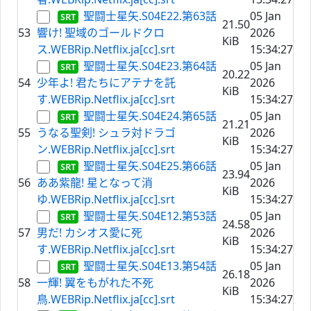
聖闘士星矢.S04E22.第63話
05 Jan
21.50
53
響け! 聖域のゴールドクロ
2026
KiB
ス.WEBRip.Netflix.ja[cc].srt
15:34:27
聖闘士星矢.S04E23.第64話
05 Jan
20.22
54
少年よ! 君たちにアテナを託
2026
KiB
す.WEBRip.Netflix.ja[cc].srt
15:34:27
聖闘士星矢.S04E24.第65話
05 Jan
21.21
55
うなる聖剣! シュラ対ドラゴ
2026
KiB
ン.WEBRip.Netflix.ja[cc].srt
15:34:27
聖闘士星矢.S04E25.第66話
05 Jan
23.94
56
ああ紫龍! 星となって消
2026
KiB
ゆ.WEBRip.Netflix.ja[cc].srt
15:34:27
聖闘士星矢.S04E12.第53話
05 Jan
24.58
57
男だ! カシオス愛に死
2026
KiB
す.WEBRip.Netflix.ja[cc].srt
15:34:27
聖闘士星矢.S04E13.第54話
05 Jan
26.18
58
一輝! 翼をもがれた不死
2026
KiB
鳥.WEBRip.Netflix.ja[cc].srt
15:34:27