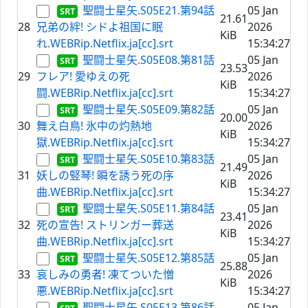
聖闘士星矢.S05E21.第94話
05 Jan
21.61
28
兄弟の絆! シドよ祖国に眠
2026
KiB
れ.WEBRip.Netflix.ja[cc].srt
15:34:27
聖闘士星矢.S05E08.第81話
05 Jan
23.53
29
フレア! 愛ゆえの死
2026
KiB
闘.WEBRip.Netflix.ja[cc].srt
15:34:27
聖闘士星矢.S05E09.第82話
05 Jan
20.00
30
舞え白鳥! 氷中の灼熱地
2026
KiB
獄.WEBRip.Netflix.ja[cc].srt
15:34:27
聖闘士星矢.S05E10.第83話
05 Jan
21.49
31
妖しの竪琴! 瞬を誘う死の序
2026
KiB
曲.WEBRip.Netflix.ja[cc].srt
15:34:27
聖闘士星矢.S05E11.第84話
05 Jan
23.41
32
死の宣告! ストリンガー葬送
2026
KiB
曲.WEBRip.Netflix.ja[cc].srt
15:34:27
聖闘士星矢.S05E12.第85話
05 Jan
25.88
33
哀しみの勇者! 凍てついた憎
2026
KiB
悪.WEBRip.Netflix.ja[cc].srt
15:34:27
聖闘士星矢.S05E13.第86話
05 Jan