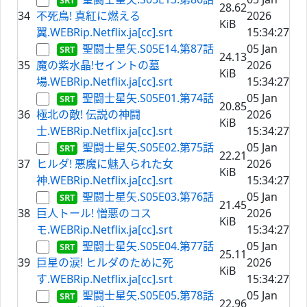
28.62
34
不死鳥! 真紅に燃える
2026
KiB
翼.WEBRip.Netflix.ja[cc].srt
15:34:27
聖闘士星矢.S05E14.第87話
05 Jan
24.13
35
魔の紫水晶!セイントの墓
2026
KiB
場.WEBRip.Netflix.ja[cc].srt
15:34:27
聖闘士星矢.S05E01.第74話
05 Jan
20.85
36
極北の敵! 伝説の神闘
2026
KiB
士.WEBRip.Netflix.ja[cc].srt
15:34:27
聖闘士星矢.S05E02.第75話
05 Jan
22.21
37
ヒルダ! 悪魔に魅入られた女
2026
KiB
神.WEBRip.Netflix.ja[cc].srt
15:34:27
聖闘士星矢.S05E03.第76話
05 Jan
21.45
38
巨人トール! 憎悪のコス
2026
KiB
モ.WEBRip.Netflix.ja[cc].srt
15:34:27
聖闘士星矢.S05E04.第77話
05 Jan
25.11
39
巨星の涙! ヒルダのために死
2026
KiB
す.WEBRip.Netflix.ja[cc].srt
15:34:27
聖闘士星矢.S05E05.第78話
05 Jan
22.96