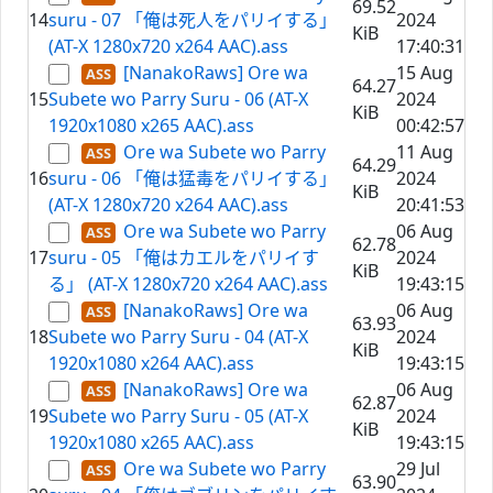
69.52
14
suru - 07 「俺は死人をパリイする」
2024
KiB
(AT-X 1280x720 x264 AAC).ass
17:40:31
[NanakoRaws] Ore wa
15 Aug
64.27
15
Subete wo Parry Suru - 06 (AT-X
2024
KiB
1920x1080 x265 AAC).ass
00:42:57
Ore wa Subete wo Parry
11 Aug
64.29
16
suru - 06 「俺は猛毒をパリイする」
2024
KiB
(AT-X 1280x720 x264 AAC).ass
20:41:53
Ore wa Subete wo Parry
06 Aug
62.78
17
suru - 05 「俺はカエルをパリイす
2024
KiB
る」 (AT-X 1280x720 x264 AAC).ass
19:43:15
[NanakoRaws] Ore wa
06 Aug
63.93
18
Subete wo Parry Suru - 04 (AT-X
2024
KiB
1920x1080 x264 AAC).ass
19:43:15
[NanakoRaws] Ore wa
06 Aug
62.87
19
Subete wo Parry Suru - 05 (AT-X
2024
KiB
1920x1080 x265 AAC).ass
19:43:15
Ore wa Subete wo Parry
29 Jul
63.90