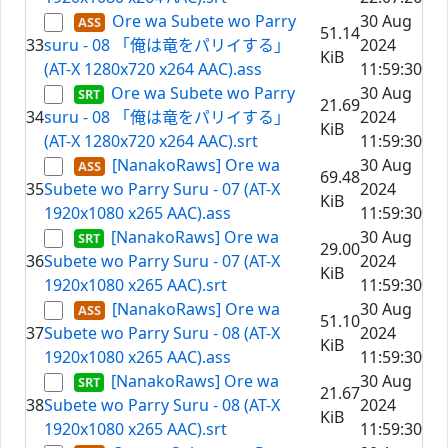
Ore wa Subete wo Parry
30 Aug
51.14
33
suru - 08 「俺は竜をパリイする」
2024
KiB
(AT-X 1280x720 x264 AAC).ass
11:59:30
Ore wa Subete wo Parry
30 Aug
21.69
34
suru - 08 「俺は竜をパリイする」
2024
KiB
(AT-X 1280x720 x264 AAC).srt
11:59:30
[NanakoRaws] Ore wa
30 Aug
69.48
35
Subete wo Parry Suru - 07 (AT-X
2024
KiB
1920x1080 x265 AAC).ass
11:59:30
[NanakoRaws] Ore wa
30 Aug
29.00
36
Subete wo Parry Suru - 07 (AT-X
2024
KiB
1920x1080 x265 AAC).srt
11:59:30
[NanakoRaws] Ore wa
30 Aug
51.10
37
Subete wo Parry Suru - 08 (AT-X
2024
KiB
1920x1080 x265 AAC).ass
11:59:30
[NanakoRaws] Ore wa
30 Aug
21.67
38
Subete wo Parry Suru - 08 (AT-X
2024
KiB
1920x1080 x265 AAC).srt
11:59:30