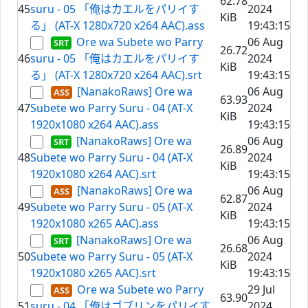
62.78
45
suru - 05 「俺はカエルをパリイす
2024
KiB
る」 (AT-X 1280x720 x264 AAC).ass
19:43:15
Ore wa Subete wo Parry
06 Aug
26.72
46
suru - 05 「俺はカエルをパリイす
2024
KiB
る」 (AT-X 1280x720 x264 AAC).srt
19:43:15
[NanakoRaws] Ore wa
06 Aug
63.93
47
Subete wo Parry Suru - 04 (AT-X
2024
KiB
1920x1080 x264 AAC).ass
19:43:15
[NanakoRaws] Ore wa
06 Aug
26.89
48
Subete wo Parry Suru - 04 (AT-X
2024
KiB
1920x1080 x264 AAC).srt
19:43:15
[NanakoRaws] Ore wa
06 Aug
62.87
49
Subete wo Parry Suru - 05 (AT-X
2024
KiB
1920x1080 x265 AAC).ass
19:43:15
[NanakoRaws] Ore wa
06 Aug
26.68
50
Subete wo Parry Suru - 05 (AT-X
2024
KiB
1920x1080 x265 AAC).srt
19:43:15
Ore wa Subete wo Parry
29 Jul
63.90
51
suru - 04 「俺はゴブリンをパリイす
2024