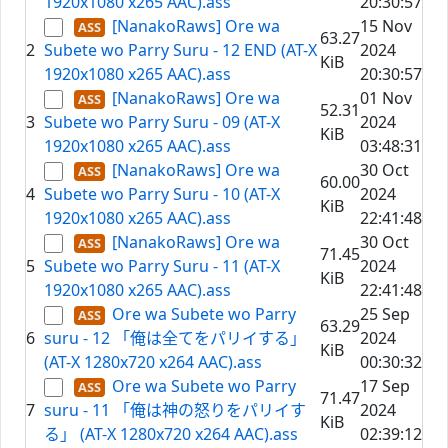
1920x1080 x265 AAC).ass
20:30:57
[NanakoRaws] Ore wa
15 Nov
63.27
2
Subete wo Parry Suru - 12 END (AT-X
2024
KiB
1920x1080 x265 AAC).ass
20:30:57
[NanakoRaws] Ore wa
01 Nov
52.31
3
Subete wo Parry Suru - 09 (AT-X
2024
KiB
1920x1080 x265 AAC).ass
03:48:31
[NanakoRaws] Ore wa
30 Oct
60.00
4
Subete wo Parry Suru - 10 (AT-X
2024
KiB
1920x1080 x265 AAC).ass
22:41:48
[NanakoRaws] Ore wa
30 Oct
71.45
5
Subete wo Parry Suru - 11 (AT-X
2024
KiB
1920x1080 x265 AAC).ass
22:41:48
Ore wa Subete wo Parry
25 Sep
63.29
6
suru - 12 「俺は全てをパリイする」
2024
KiB
(AT-X 1280x720 x264 AAC).ass
00:30:32
Ore wa Subete wo Parry
17 Sep
71.47
7
suru - 11 「俺は神の怒りをパリイす
2024
KiB
る」 (AT-X 1280x720 x264 AAC).ass
02:39:12