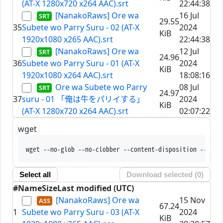
(AT-X 1280x720 x264 AAC).srt
22:44:38
[NanakoRaws] Ore wa
16 Jul
29.55
35
Subete wo Parry Suru - 02 (AT-X
2024
KiB
1920x1080 x265 AAC).srt
22:44:38
[NanakoRaws] Ore wa
12 Jul
24.96
36
Subete wo Parry Suru - 01 (AT-X
2024
KiB
1920x1080 x264 AAC).srt
18:08:16
Ore wa Subete wo Parry
08 Jul
24.97
37
suru - 01 「俺は牛をパリイする」
2024
KiB
(AT-X 1280x720 x264 AAC).srt
02:07:22
wget
wget --no-glob --no-clobber --content-disposition --trus
Select all
Download selected (
0
)
#
Name
Size
Last modified (UTC)
[NanakoRaws] Ore wa
15 Nov
67.24
1
Subete wo Parry Suru - 03 (AT-X
2024
KiB