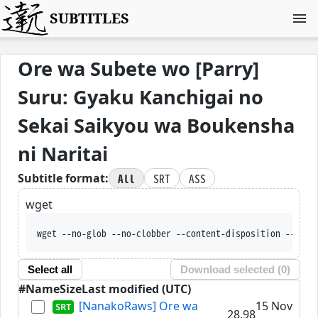
SUBTITLES
Ore wa Subete wo [Parry]
Suru: Gyaku Kanchigai no
Sekai Saikyou wa Boukensha
ni Naritai
All
SRT
ASS
Subtitle format:
wget
wget --no-glob --no-clobber --co
Select all
Download selected (
0
)
#
Name
Size
Last modified (UTC)
[NanakoRaws] Ore wa
15 Nov
28.98