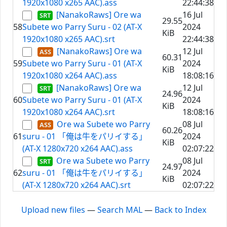
1920x1080 x265 AAC).ass
22:44:38
[NanakoRaws] Ore wa
16 Jul
29.55
58
Subete wo Parry Suru - 02 (AT-X
2024
KiB
1920x1080 x265 AAC).srt
22:44:38
[NanakoRaws] Ore wa
12 Jul
60.31
59
Subete wo Parry Suru - 01 (AT-X
2024
KiB
1920x1080 x264 AAC).ass
18:08:16
[NanakoRaws] Ore wa
12 Jul
24.96
60
Subete wo Parry Suru - 01 (AT-X
2024
KiB
1920x1080 x264 AAC).srt
18:08:16
Ore wa Subete wo Parry
08 Jul
60.26
61
suru - 01 「俺は牛をパリイする」
2024
KiB
(AT-X 1280x720 x264 AAC).ass
02:07:22
Ore wa Subete wo Parry
08 Jul
24.97
62
suru - 01 「俺は牛をパリイする」
2024
KiB
(AT-X 1280x720 x264 AAC).srt
02:07:22
Upload new files
—
Search MAL
—
Back to Index