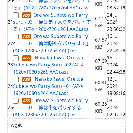
20
suru - 04 「俺はゴブリンをパリイす
2024
KiB
る」 (AT-X 1280x720 x264 AAC).ass
03:57:19
Ore wa Subete wo Parry
24 Jul
67.14
21
suru - 03 「俺は弟子入りをパリイす
2024
KiB
る」 (AT-X 1280x720 x264 AAC).ass
23:50:32
Ore wa Subete wo Parry
16 Jul
67.67
22
suru - 02 「俺は謝礼をパリイする」
2024
KiB
(AT-X 1280x720 x264 AAC).ass
22:44:38
[NanakoRaws] Ore wa
16 Jul
67.69
23
Subete wo Parry Suru - 02 (AT-X
2024
KiB
1920x1080 x265 AAC).ass
22:44:38
[NanakoRaws] Ore wa
12 Jul
60.31
24
Subete wo Parry Suru - 01 (AT-X
2024
KiB
1920x1080 x264 AAC).ass
18:08:16
Ore wa Subete wo Parry
08 Jul
60.26
25
suru - 01 「俺は牛をパリイする」
2024
KiB
(AT-X 1280x720 x264 AAC).ass
02:07:22
wget