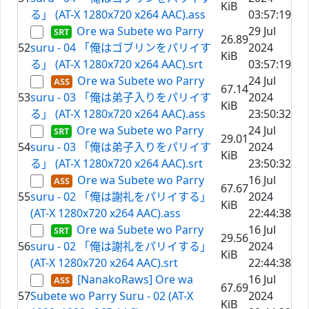
KiB
る」 (AT-X 1280x720 x264 AAC).ass
03:57:19
Ore wa Subete wo Parry
29 Jul
26.89
52
suru - 04 「俺はゴブリンをパリイす
2024
KiB
る」 (AT-X 1280x720 x264 AAC).srt
03:57:19
Ore wa Subete wo Parry
24 Jul
67.14
53
suru - 03 「俺は弟子入りをパリイす
2024
KiB
る」 (AT-X 1280x720 x264 AAC).ass
23:50:32
Ore wa Subete wo Parry
24 Jul
29.01
54
suru - 03 「俺は弟子入りをパリイす
2024
KiB
る」 (AT-X 1280x720 x264 AAC).srt
23:50:32
Ore wa Subete wo Parry
16 Jul
67.67
55
suru - 02 「俺は謝礼をパリイする」
2024
KiB
(AT-X 1280x720 x264 AAC).ass
22:44:38
Ore wa Subete wo Parry
16 Jul
29.56
56
suru - 02 「俺は謝礼をパリイする」
2024
KiB
(AT-X 1280x720 x264 AAC).srt
22:44:38
[NanakoRaws] Ore wa
16 Jul
67.69
57
Subete wo Parry Suru - 02 (AT-X
2024
KiB