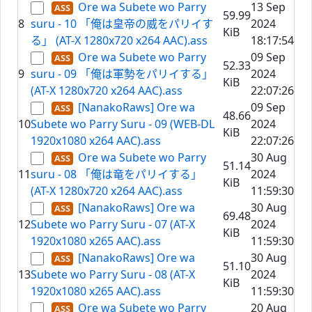
Ore wa Subete wo Parry
13 Sep
59.99
8
suru - 10 「俺は皇帝の威をパリイす
2024
KiB
る」 (AT-X 1280x720 x264 AAC).ass
18:17:54
Ore wa Subete wo Parry
09 Sep
52.33
9
suru - 09 「俺は軍勢をパリイする」
2024
KiB
(AT-X 1280x720 x264 AAC).ass
22:07:26
[NanakoRaws] Ore wa
09 Sep
48.66
10
Subete wo Parry Suru - 09 (WEB-DL
2024
KiB
1920x1080 x264 AAC).ass
22:07:26
Ore wa Subete wo Parry
30 Aug
51.14
11
suru - 08 「俺は竜をパリイする」
2024
KiB
(AT-X 1280x720 x264 AAC).ass
11:59:30
[NanakoRaws] Ore wa
30 Aug
69.48
12
Subete wo Parry Suru - 07 (AT-X
2024
KiB
1920x1080 x265 AAC).ass
11:59:30
[NanakoRaws] Ore wa
30 Aug
51.10
13
Subete wo Parry Suru - 08 (AT-X
2024
KiB
1920x1080 x265 AAC).ass
11:59:30
Ore wa Subete wo Parry
20 Aug