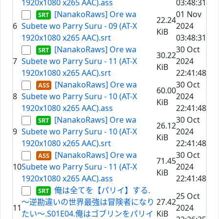
1920x1080 x265 AAC).ass
03:48:31
[NanakoRaws] Ore wa
01 Nov
22.24
6
Subete wo Parry Suru - 09 (AT-X
2024
KiB
1920x1080 x265 AAC).srt
03:48:31
[NanakoRaws] Ore wa
30 Oct
30.22
7
Subete wo Parry Suru - 11 (AT-X
2024
KiB
1920x1080 x265 AAC).srt
22:41:48
[NanakoRaws] Ore wa
30 Oct
60.00
8
Subete wo Parry Suru - 10 (AT-X
2024
KiB
1920x1080 x265 AAC).ass
22:41:48
[NanakoRaws] Ore wa
30 Oct
26.12
9
Subete wo Parry Suru - 10 (AT-X
2024
KiB
1920x1080 x265 AAC).srt
22:41:48
[NanakoRaws] Ore wa
30 Oct
71.45
10
Subete wo Parry Suru - 11 (AT-X
2024
KiB
1920x1080 x265 AAC).ass
22:41:48
俺は全てを【パリイ】する.
25 Oct
～逆勘違いの世界最強は冒険者になり
27.42
11
2024
たい～.S01E04.俺はゴブリンをパリイ
KiB