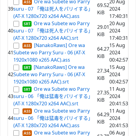
Ore wa Subete wo Parry
20 Aug
69.52
39
suru - 07 「俺は死人をパリイする」
2024
KiB
(AT-X 1280x720 x264 AAC).ass
17:40:31
Ore wa Subete wo Parry
20 Aug
29.01
40
suru - 07 「俺は死人をパリイする」
2024
KiB
(AT-X 1280x720 x264 AAC).srt
17:40:31
[NanakoRaws] Ore wa
15 Aug
64.27
41
Subete wo Parry Suru - 06 (AT-X
2024
KiB
1920x1080 x265 AAC).ass
00:42:57
[NanakoRaws] Ore wa
15 Aug
27.34
42
Subete wo Parry Suru - 06 (AT-X
2024
KiB
1920x1080 x265 AAC).srt
00:42:57
Ore wa Subete wo Parry
11 Aug
27.35
43
suru - 06 「俺は猛毒をパリイする」
2024
KiB
(AT-X 1280x720 x264 AAC).srt
20:41:53
Ore wa Subete wo Parry
11 Aug
64.29
44
suru - 06 「俺は猛毒をパリイする」
2024
KiB
(AT-X 1280x720 x264 AAC).ass
20:41:53
Ore wa Subete wo Parry
06 Aug