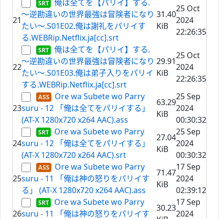
俺は全てを【パリイ】する.
25 Oct
～逆勘違いの世界最強は冒険者になり
31.40
21
2024
たい～.S01E02.俺は謝礼をパリイす
KiB
22:26:35
る.WEBRip.Netflix.ja[cc].srt
俺は全てを【パリイ】する.
25 Oct
～逆勘違いの世界最強は冒険者になり
29.91
22
2024
たい～.S01E03.俺は弟子入りをパリイ
KiB
22:26:35
する.WEBRip.Netflix.ja[cc].srt
Ore wa Subete wo Parry
25 Sep
63.29
23
suru - 12 「俺は全てをパリイする」
2024
KiB
(AT-X 1280x720 x264 AAC).ass
00:30:32
Ore wa Subete wo Parry
25 Sep
27.04
24
suru - 12 「俺は全てをパリイする」
2024
KiB
(AT-X 1280x720 x264 AAC).srt
00:30:32
Ore wa Subete wo Parry
17 Sep
71.47
25
suru - 11 「俺は神の怒りをパリイす
2024
KiB
る」 (AT-X 1280x720 x264 AAC).ass
02:39:12
Ore wa Subete wo Parry
17 Sep
30.23
26
suru - 11 「俺は神の怒りをパリイす
2024