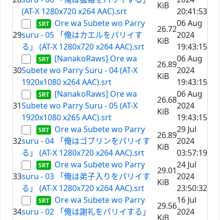
KiB
(AT-X 1280x720 x264 AAC).srt
20:41:53
Ore wa Subete wo Parry
06 Aug
26.72
29
suru - 05 「俺はカエルをパリイす
2024
KiB
る」 (AT-X 1280x720 x264 AAC).srt
19:43:15
[NanakoRaws] Ore wa
06 Aug
26.89
30
Subete wo Parry Suru - 04 (AT-X
2024
KiB
1920x1080 x264 AAC).srt
19:43:15
[NanakoRaws] Ore wa
06 Aug
26.68
31
Subete wo Parry Suru - 05 (AT-X
2024
KiB
1920x1080 x265 AAC).srt
19:43:15
Ore wa Subete wo Parry
29 Jul
26.89
32
suru - 04 「俺はゴブリンをパリイす
2024
KiB
る」 (AT-X 1280x720 x264 AAC).srt
03:57:19
Ore wa Subete wo Parry
24 Jul
29.01
33
suru - 03 「俺は弟子入りをパリイす
2024
KiB
る」 (AT-X 1280x720 x264 AAC).srt
23:50:32
Ore wa Subete wo Parry
16 Jul
29.56
34
suru - 02 「俺は謝礼をパリイする」
2024
KiB