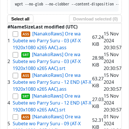
wget --no-glob --no-c
Select all
Download selected (
0
)
#
Name
Size
Last modified (UTC)
[NanakoRaws] Ore wa
15 Nov
67.24
1
Subete wo Parry Suru - 03 (AT-X
2024
KiB
1920x1080 x265 AAC).ass
20:30:57
[NanakoRaws] Ore wa
15 Nov
28.98
2
Subete wo Parry Suru - 03 (AT-X
2024
KiB
1920x1080 x265 AAC).srt
20:30:57
[NanakoRaws] Ore wa
15 Nov
63.27
3
Subete wo Parry Suru - 12 END (AT-X
2024
KiB
1920x1080 x265 AAC).ass
20:30:57
[NanakoRaws] Ore wa
15 Nov
27.03
4
Subete wo Parry Suru - 12 END (AT-X
2024
KiB
1920x1080 x265 AAC).srt
20:30:57
[NanakoRaws] Ore wa
01 Nov
52.31
5
Subete wo Parry Suru - 09 (AT-X
2024
KiB