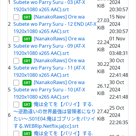
1
Subete wo Parry Suru - 03 (AT-X
2024
KiB
1920x1080 x265 AAC).srt
20:30:57
[NanakoRaws] Ore wa
15 Nov
27.03
2
Subete wo Parry Suru - 12 END (AT-X
2024
KiB
1920x1080 x265 AAC).srt
20:30:57
[NanakoRaws] Ore wa
01 Nov
22.24
3
Subete wo Parry Suru - 09 (AT-X
2024
KiB
1920x1080 x265 AAC).srt
03:48:31
[NanakoRaws] Ore wa
30 Oct
30.22
4
Subete wo Parry Suru - 11 (AT-X
2024
KiB
1920x1080 x265 AAC).srt
22:41:48
[NanakoRaws] Ore wa
30 Oct
26.12
5
Subete wo Parry Suru - 10 (AT-X
2024
KiB
1920x1080 x265 AAC).srt
22:41:48
俺は全てを【パリイ】する.
25 Oct
～逆勘違いの世界最強は冒険者になり
27.42
6
2024
たい～.S01E04.俺はゴブリンをパリイ
KiB
22:26:35
する.WEBRip.Netflix.ja[cc].srt
俺は全てを【パリイ】する.