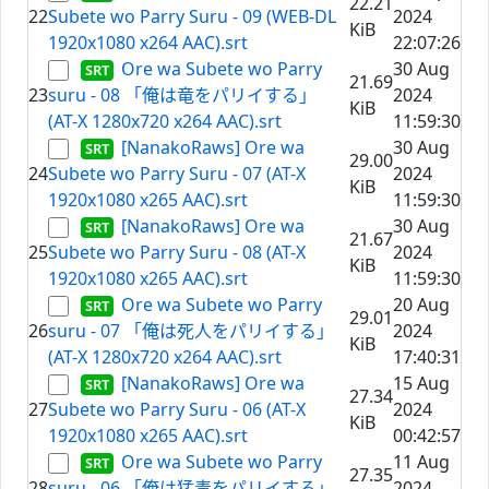
22.21
22
Subete wo Parry Suru - 09 (WEB-DL
2024
KiB
1920x1080 x264 AAC).srt
22:07:26
Ore wa Subete wo Parry
30 Aug
21.69
23
suru - 08 「俺は竜をパリイする」
2024
KiB
(AT-X 1280x720 x264 AAC).srt
11:59:30
[NanakoRaws] Ore wa
30 Aug
29.00
24
Subete wo Parry Suru - 07 (AT-X
2024
KiB
1920x1080 x265 AAC).srt
11:59:30
[NanakoRaws] Ore wa
30 Aug
21.67
25
Subete wo Parry Suru - 08 (AT-X
2024
KiB
1920x1080 x265 AAC).srt
11:59:30
Ore wa Subete wo Parry
20 Aug
29.01
26
suru - 07 「俺は死人をパリイする」
2024
KiB
(AT-X 1280x720 x264 AAC).srt
17:40:31
[NanakoRaws] Ore wa
15 Aug
27.34
27
Subete wo Parry Suru - 06 (AT-X
2024
KiB
1920x1080 x265 AAC).srt
00:42:57
Ore wa Subete wo Parry
11 Aug
27.35
28
suru - 06 「俺は猛毒をパリイする」
2024