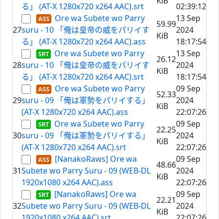
KiB
る」 (AT-X 1280x720 x264 AAC).srt
02:39:12
Ore wa Subete wo Parry
13 Sep
59.99
27
suru - 10 「俺は皇帝の威をパリイす
2024
KiB
る」 (AT-X 1280x720 x264 AAC).ass
18:17:54
Ore wa Subete wo Parry
13 Sep
26.12
28
suru - 10 「俺は皇帝の威をパリイす
2024
KiB
る」 (AT-X 1280x720 x264 AAC).srt
18:17:54
Ore wa Subete wo Parry
09 Sep
52.33
29
suru - 09 「俺は軍勢をパリイする」
2024
KiB
(AT-X 1280x720 x264 AAC).ass
22:07:26
Ore wa Subete wo Parry
09 Sep
22.25
30
suru - 09 「俺は軍勢をパリイする」
2024
KiB
(AT-X 1280x720 x264 AAC).srt
22:07:26
[NanakoRaws] Ore wa
09 Sep
48.66
31
Subete wo Parry Suru - 09 (WEB-DL
2024
KiB
1920x1080 x264 AAC).ass
22:07:26
[NanakoRaws] Ore wa
09 Sep
22.21
32
Subete wo Parry Suru - 09 (WEB-DL
2024
KiB
1920x1080 x264 AAC).srt
22:07:26