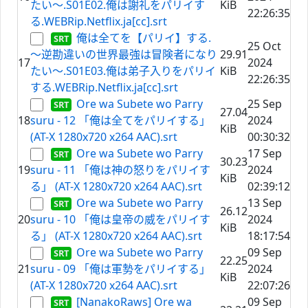
たい～.S01E02.俺は謝礼をパリイす
KiB
22:26:35
る.WEBRip.Netflix.ja[cc].srt
俺は全てを【パリイ】する.
25 Oct
～逆勘違いの世界最強は冒険者になり
29.91
17
2024
たい～.S01E03.俺は弟子入りをパリイ
KiB
22:26:35
する.WEBRip.Netflix.ja[cc].srt
Ore wa Subete wo Parry
25 Sep
27.04
18
suru - 12 「俺は全てをパリイする」
2024
KiB
(AT-X 1280x720 x264 AAC).srt
00:30:32
Ore wa Subete wo Parry
17 Sep
30.23
19
suru - 11 「俺は神の怒りをパリイす
2024
KiB
る」 (AT-X 1280x720 x264 AAC).srt
02:39:12
Ore wa Subete wo Parry
13 Sep
26.12
20
suru - 10 「俺は皇帝の威をパリイす
2024
KiB
る」 (AT-X 1280x720 x264 AAC).srt
18:17:54
Ore wa Subete wo Parry
09 Sep
22.25
21
suru - 09 「俺は軍勢をパリイする」
2024
KiB
(AT-X 1280x720 x264 AAC).srt
22:07:26
[NanakoRaws] Ore wa
09 Sep