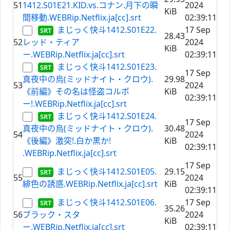
51
1412.S01E21.KID.vs.コナン.月下の瞬
2024
KiB
間移動.WEBRip.Netflix.ja[cc].srt
02:39:11
まじっく快斗1412.S01E22.
17 Sep
28.43
52
レッド・ティア
2024
KiB
ー.WEBRip.Netflix.ja[cc].srt
02:39:11
まじっく快斗1412.S01E23.
17 Sep
真夜中の烏(ミッドナイト・クロウ).
29.98
53
2024
《前編》その名は怪盗コルボ
KiB
02:39:11
ー!.WEBRip.Netflix.ja[cc].srt
まじっく快斗1412.S01E24.
17 Sep
真夜中の烏(ミッドナイト・クロウ).
30.48
54
2024
《後編》激突!.白か黒か!
KiB
02:39:11
.WEBRip.Netflix.ja[cc].srt
17 Sep
まじっく快斗1412.S01E05.
29.15
55
2024
緋色の誘惑.WEBRip.Netflix.ja[cc].srt
KiB
02:39:11
まじっく快斗1412.S01E06.
17 Sep
35.26
56
ブラック・スタ
2024
KiB
ー.WEBRip.Netflix.ja[cc].srt
02:39:11