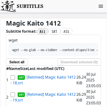
SUBTITLES
Magic Kaito 1412
All
SRT
ASS
Subtitle format:
wget
wget --no-glob --no-clobber --conte
Select all
Download selected (
0
)
#
Name
Size
Last modified (UTC)
30 Jul
[Retimed] Magic Kaito 1412
26.24
1
2025
- 18.srt
KiB
23:05:03
30 Jul
[Retimed] Magic Kaito 1412
26.29
2
2025
- 19.srt
KiB
23:05:03