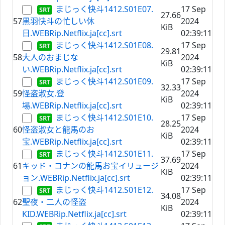
まじっく快斗1412.S01E07.
17 Sep
27.66
57
黒羽快斗の忙しい休
2024
KiB
日.WEBRip.Netflix.ja[cc].srt
02:39:11
まじっく快斗1412.S01E08.
17 Sep
29.81
58
大人のおまじな
2024
KiB
い.WEBRip.Netflix.ja[cc].srt
02:39:11
まじっく快斗1412.S01E09.
17 Sep
32.33
59
怪盗淑女.登
2024
KiB
場.WEBRip.Netflix.ja[cc].srt
02:39:11
まじっく快斗1412.S01E10.
17 Sep
28.25
60
怪盗淑女と龍馬のお
2024
KiB
宝.WEBRip.Netflix.ja[cc].srt
02:39:11
まじっく快斗1412.S01E11.
17 Sep
37.69
61
キッド・コナンの龍馬お宝イリュージ
2024
KiB
ョン.WEBRip.Netflix.ja[cc].srt
02:39:11
まじっく快斗1412.S01E12.
17 Sep
34.08
62
聖夜・二人の怪盗
2024
KiB
KID.WEBRip.Netflix.ja[cc].srt
02:39:11