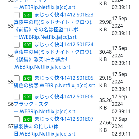
KiB
ー.WEBRip.Netflix.ja[cc].srt
02:39:11
まじっく快斗1412.S01E23.
17 Sep
真夜中の烏(ミッドナイト・クロウ).
29.98
53
2024
《前編》その名は怪盗コルボ
KiB
02:39:11
ー!.WEBRip.Netflix.ja[cc].srt
まじっく快斗1412.S01E24.
17 Sep
真夜中の烏(ミッドナイト・クロウ).
30.48
54
2024
《後編》激突!.白か黒か!
KiB
02:39:11
.WEBRip.Netflix.ja[cc].srt
17 Sep
まじっく快斗1412.S01E05.
29.15
55
2024
緋色の誘惑.WEBRip.Netflix.ja[cc].srt
KiB
02:39:11
まじっく快斗1412.S01E06.
17 Sep
35.26
56
ブラック・スタ
2024
KiB
ー.WEBRip.Netflix.ja[cc].srt
02:39:11
まじっく快斗1412.S01E07.
17 Sep
27.66
57
黒羽快斗の忙しい休
2024
KiB
日.WEBRip.Netflix.ja[cc].srt
02:39:11