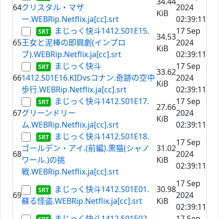
34.44
64
クリスタル・マザ
2024
KiB
ー.WEBRip.Netflix.ja[cc].srt
02:39:11
まじっく快斗1412.S01E15.
17 Sep
34.53
65
王女と泥棒の即興劇(インプロ
2024
KiB
ブ).WEBRip.Netflix.ja[cc].srt
02:39:11
まじっく快斗
17 Sep
33.62
66
1412.S01E16.KIDvsコナン.奇跡の空中
2024
KiB
歩行.WEBRip.Netflix.ja[cc].srt
02:39:11
まじっく快斗1412.S01E17.
17 Sep
27.66
67
グリーンドリー
2024
KiB
ム.WEBRip.Netflix.ja[cc].srt
02:39:11
まじっく快斗1412.S01E18.
17 Sep
ゴールデン・アイ.(前編).黒猫(シャノ
31.02
68
2024
ワール.)の挑
KiB
02:39:11
戦.WEBRip.Netflix.ja[cc].srt
17 Sep
まじっく快斗1412.S01E01.
30.98
69
2024
蘇る怪盗.WEBRip.Netflix.ja[cc].srt
KiB
02:39:11
まじっく快斗1412.S01E02.
17 Sep