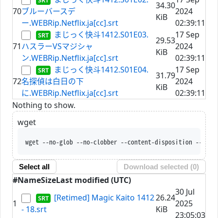
34.30
70
ブルーバースデ
2024
KiB
ー.WEBRip.Netflix.ja[cc].srt
02:39:11
まじっく快斗1412.S01E03.
17 Sep
29.53
71
ハスラーVSマジシャ
2024
KiB
ン.WEBRip.Netflix.ja[cc].srt
02:39:11
まじっく快斗1412.S01E04.
17 Sep
31.79
72
名探偵は白日の下
2024
KiB
に.WEBRip.Netflix.ja[cc].srt
02:39:11
Nothing to show.
wget
wget --no-glob --no-clobber --conte
Select all
Download selected (
0
)
#
Name
Size
Last modified (UTC)
30 Jul
[Retimed] Magic Kaito 1412
26.24
1
2025
- 18.srt
KiB
23:05:03