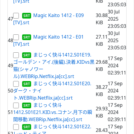
[TV].srt
KiB
23:05:03
30 Jul
Magic Kaito 1412 - E09
30.88
47
2025
[TV].srt
KiB
23:05:03
30 Jul
Magic Kaito 1412 - E01
27.11
48
2025
[TV].srt
KiB
23:05:03
まじっく快斗1412.S01E19.
17 Sep
ゴールデン・アイ.(後編).決着.KIDvs黒
29.68
49
2024
猫(シャノワー
KiB
02:39:11
ル).WEBRip.Netflix.ja[cc].srt
まじっく快斗1412.S01E20.
17 Sep
38.27
50
ダーク・ナイ
2024
KiB
ト.WEBRip.Netflix.ja[cc].srt
02:39:11
まじっく快斗
17 Sep
29.93
51
1412.S01E21.KID.vs.コナン.月下の瞬
2024
KiB
間移動.WEBRip.Netflix.ja[cc].srt
02:39:11
まじっく快斗1412.S01E22.
17 Sep
28.43
52
レッド・ティア
2024