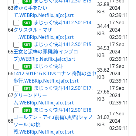
まじっく快斗1412.S01E13.
17 Sep
32.88
63
彼から手をひい
2024
KiB
て.WEBRip.Netflix.ja[cc].srt
02:39:11
まじっく快斗1412.S01E14.
17 Sep
34.44
64
クリスタル・マザ
2024
KiB
ー.WEBRip.Netflix.ja[cc].srt
02:39:11
まじっく快斗1412.S01E15.
17 Sep
34.53
65
王女と泥棒の即興劇(インプロ
2024
KiB
ブ).WEBRip.Netflix.ja[cc].srt
02:39:11
まじっく快斗
17 Sep
33.62
66
1412.S01E16.KIDvsコナン.奇跡の空中
2024
KiB
歩行.WEBRip.Netflix.ja[cc].srt
02:39:11
まじっく快斗1412.S01E17.
17 Sep
27.66
67
グリーンドリー
2024
KiB
ム.WEBRip.Netflix.ja[cc].srt
02:39:11
まじっく快斗1412.S01E18.
17 Sep
ゴールデン・アイ.(前編).黒猫(シャノ
31.02
68
2024
ワール.)の挑
KiB
02:39:11
戦.WEBRip.Netflix.ja[cc].srt