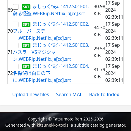
17 Sep
まじっく快斗1412.S01E01.
30.98
69
2024
蘇る怪盗.WEBRip.Netflix.ja[cc].srt
KiB
02:39:11
まじっく快斗1412.S01E02.
17 Sep
34.30
70
ブルーバースデ
2024
KiB
ー.WEBRip.Netflix.ja[cc].srt
02:39:11
まじっく快斗1412.S01E03.
17 Sep
29.53
71
ハスラーVSマジシャ
2024
KiB
ン.WEBRip.Netflix.ja[cc].srt
02:39:11
まじっく快斗1412.S01E04.
17 Sep
31.79
72
名探偵は白日の下
2024
KiB
に.WEBRip.Netflix.ja[cc].srt
02:39:11
Upload new files
—
Search MAL
—
Back to Index
Copyright © Tatsumoto Ren 2025-2026
Generated with
kitsunekko-tools
, a subtitle catalog generator.