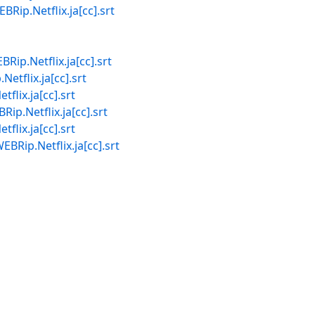
Netflix.ja[cc].srt
etflix.ja[cc].srt
lix.ja[cc].srt
x.ja[cc].srt
etflix.ja[cc].srt
x.ja[cc].srt
Netflix.ja[cc].srt