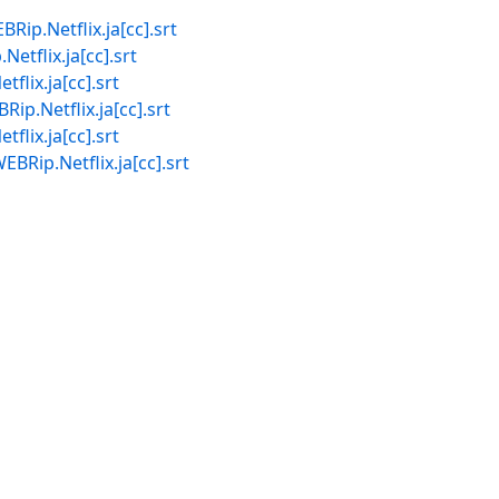
etflix.ja[cc].srt
lix.ja[cc].srt
x.ja[cc].srt
etflix.ja[cc].srt
x.ja[cc].srt
Netflix.ja[cc].srt