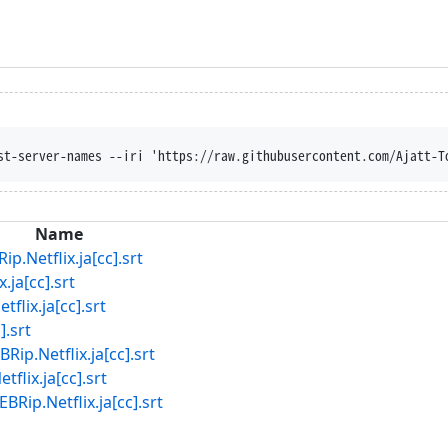
n --trust-server-names --iri 'https://raw.githubuserconte
Name
tflix.ja[cc].srt
a[cc].srt
x.ja[cc].srt
.srt
etflix.ja[cc].srt
x.ja[cc].srt
Netflix.ja[cc].srt