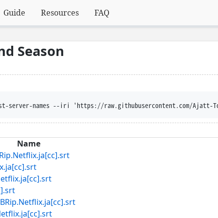
Guide
Resources
FAQ
2nd Season
n --trust-server-names --iri 'https://raw.githubuserconte
Name
tflix.ja[cc].srt
a[cc].srt
x.ja[cc].srt
.srt
etflix.ja[cc].srt
x.ja[cc].srt