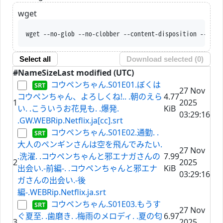
wget
wget --no-glob --no-clobber --content-disposition --trus
Select all
Download selected (
0
)
#
Name
Size
Last modified (UTC)
コウペンちゃん.S01E01.ぼくは
27 Nov
コウペンちゃん、よろしくね!.. .朝のえら
4.77
1
2025
い. .こういうお花見も. .爆発.
KiB
03:29:16
.GW.WEBRip.Netflix.ja[cc].srt
コウペンちゃん.S01E02.通勤. .
大人のペンギンさんは空を飛んでみたい.
27 Nov
.洗濯. .コウペンちゃんと邪エナガさんの
7.99
2
2025
出会い.-前編-. .コウペンちゃんと邪エナ
KiB
03:29:16
ガさんの出会い.-後
編-.WEBRip.Netflix.ja.srt
コウペンちゃん.S01E03.もうす
27 Nov
ぐ夏至. .歯磨き. .梅雨のメロディ. .夏の匂
6.97
3
2025