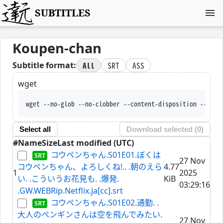
SUBTITLES
Koupen-chan
All
SRT
ASS
Subtitle format:
wget
wget --no-glob --no-clobber --content-disposition --trus
Select all
Download selected (
0
)
#
Name
Size
Last modified (UTC)
コウペンちゃん.S01E01.ぼくは
27 Nov
コウペンちゃん、よろしくね!.. .朝のえら
4.77
1
2025
い. .こういうお花見も. .爆発.
KiB
03:29:16
.GW.WEBRip.Netflix.ja[cc].srt
コウペンちゃん.S01E02.通勤. .
大人のペンギンさんは空を飛んでみたい.
27 Nov