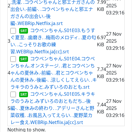
.洗濯. .コウペンちゃんと邪エナガさんの
7.99
2
2025
出会い.-前編-. .コウペンちゃんと邪エナ
KiB
03:29:16
ガさんの出会い.-後
編-.WEBRip.Netflix.ja.srt
コウペンちゃん.S01E03.もうす
27 Nov
ぐ夏至. .歯磨き. .梅雨のメロディ. .夏の匂
6.97
3
2025
い. .こっそりお歌の練
KiB
03:29:16
習.WEBRip.Netflix.ja[cc].srt
コウペンちゃん.S01E04.コウペ
ンちゃん.オンステージ. .君とコウペンち
27 Nov
7.74
4
ゃんの夏休み.-前編-. .君とコウペンちゃ
2025
KiB
んの夏休み.-後編-. .涼しくしてえらい. .キ
03:29:16
ラキラのうみと.みずいろのおとも.srt
コウペンちゃん.S01E05.キラキ
ラのうみと.みずいろのおともだち..-後
27 Nov
7.44
5
編-. .夏休みの終わり. .アデリーさんと野
2025
KiB
菜収穫. .お風呂入ってえらい. .夏野菜カ
03:29:16
レー食え.WEBRip.Netflix.ja[cc].srt
Nothing to show.