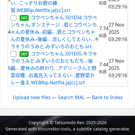
い. .こっそりお歌の練
KiB
03:29:16
習.WEBRip.Netflix.ja[cc].srt
コウペンちゃん.S01E04.コウペ
ンちゃん.オンステージ. .君とコウペンち
27 Nov
7.74
4
ゃんの夏休み.-前編-. .君とコウペンちゃ
2025
KiB
んの夏休み.-後編-. .涼しくしてえらい. .キ
03:29:16
ラキラのうみと.みずいろのおとも.srt
コウペンちゃん.S01E05.キラキ
ラのうみと.みずいろのおともだち..-後
27 Nov
7.44
5
編-. .夏休みの終わり. .アデリーさんと野
2025
KiB
菜収穫. .お風呂入ってえらい. .夏野菜カ
03:29:16
レー食え.WEBRip.Netflix.ja[cc].srt
Upload new files
—
Search MAL
—
Back to Index
Copyright © Tatsumoto Ren 2025-2026
Generated with
kitsunekko-tools
, a subtitle catalog generator.