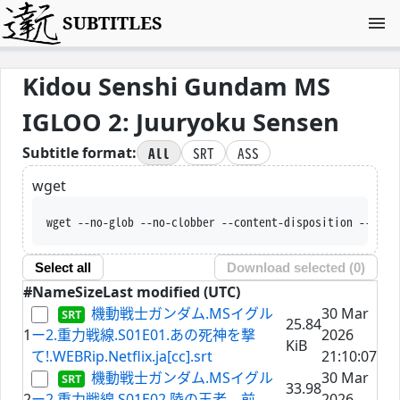
SUBTITLES
Kidou Senshi Gundam MS
IGLOO 2: Juuryoku Sensen
All
SRT
ASS
Subtitle format:
wget
wget --no-glob --no-clobber --content-disposition --trus
Select all
Download selected (
0
)
#
Name
Size
Last modified (UTC)
機動戦士ガンダム.MSイグル
30 Mar
25.84
1
ー2.重力戦線.S01E01.あの死神を撃
2026
KiB
て!.WEBRip.Netflix.ja[cc].srt
21:10:07
機動戦士ガンダム.MSイグル
30 Mar
33.98
2
ー2.重力戦線.S01E02.陸の王者、前
2026