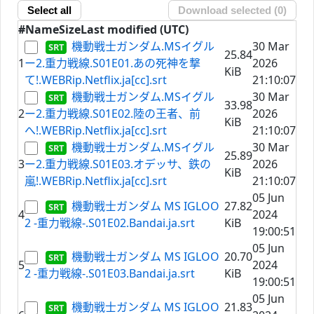
Select all
Download selected (
0
)
#
Name
Size
Last modified (UTC)
機動戦士ガンダム.MSイグル
30 Mar
25.84
1
ー2.重力戦線.S01E01.あの死神を撃
2026
KiB
て!.WEBRip.Netflix.ja[cc].srt
21:10:07
機動戦士ガンダム.MSイグル
30 Mar
33.98
2
ー2.重力戦線.S01E02.陸の王者、前
2026
KiB
へ!.WEBRip.Netflix.ja[cc].srt
21:10:07
機動戦士ガンダム.MSイグル
30 Mar
25.89
3
ー2.重力戦線.S01E03.オデッサ、鉄の
2026
KiB
嵐!.WEBRip.Netflix.ja[cc].srt
21:10:07
05 Jun
機動戦士ガンダム MS IGLOO
27.82
4
2024
2 -重力戦線-.S01E02.Bandai.ja.srt
KiB
19:00:51
05 Jun
機動戦士ガンダム MS IGLOO
20.70
5
2024
2 -重力戦線-.S01E03.Bandai.ja.srt
KiB
19:00:51
05 Jun
機動戦士ガンダム MS IGLOO
21.83