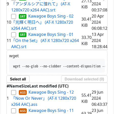
27.13
9
「アンダルシアに憧れて」 (AT-X
2024
KiB
1280x720 x264 AAC).srt
00:37:08
Kawagoe Boys Sing - 02
20 Apr
30.41
10
「光輝く明日へ」 (AT-X 1280x720
2024
KiB
x264 AAC).srt
06:08:12
Kawagoe Boys Sing - 01
13 Apr
33.70
11
「On the Set」 (AT-X 1280x720 x264
2024
KiB
AAC).srt
18:28:44
wget
wget --no-glob --no-clobber --content-disposition --trus
Select all
Download selected (
0
)
#
Name
Size
Last modified (UTC)
Kawagoe Boys Sing - 12
29 Jun
55.41
1
「Now Or Never」 (AT-X 1280x720
2024
KiB
x264 AAC).ass
06:43:37
Kawagoe Boys Sing - 11
23 Jun
63.29