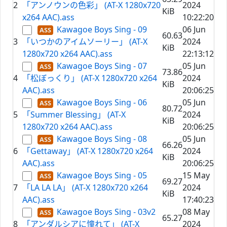
2
「アンノウンの色彩」 (AT-X 1280x720
2024
KiB
x264 AAC).ass
10:22:20
Kawagoe Boys Sing - 09
06 Jun
60.63
3
「いつかのアイムソーリー」 (AT-X
2024
KiB
1280x720 x264 AAC).ass
22:13:12
Kawagoe Boys Sing - 07
05 Jun
73.86
4
「松ぼっくり」 (AT-X 1280x720 x264
2024
KiB
AAC).ass
20:06:25
Kawagoe Boys Sing - 06
05 Jun
80.72
5
「Summer Blessing」 (AT-X
2024
KiB
1280x720 x264 AAC).ass
20:06:25
Kawagoe Boys Sing - 08
05 Jun
66.26
6
「Gettaway」 (AT-X 1280x720 x264
2024
KiB
AAC).ass
20:06:25
Kawagoe Boys Sing - 05
15 May
69.27
7
「LA LA LA」 (AT-X 1280x720 x264
2024
KiB
AAC).ass
17:40:23
Kawagoe Boys Sing - 03v2
08 May
65.27
8
「アンダルシアに憧れて」 (AT-X
2024