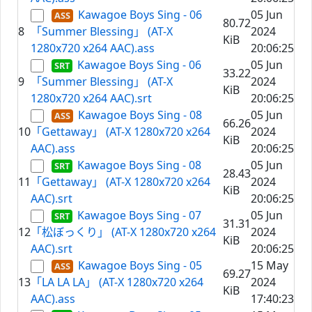
Kawagoe Boys Sing - 06
05 Jun
80.72
8
「Summer Blessing」 (AT-X
2024
KiB
1280x720 x264 AAC).ass
20:06:25
Kawagoe Boys Sing - 06
05 Jun
33.22
9
「Summer Blessing」 (AT-X
2024
KiB
1280x720 x264 AAC).srt
20:06:25
Kawagoe Boys Sing - 08
05 Jun
66.26
10
「Gettaway」 (AT-X 1280x720 x264
2024
KiB
AAC).ass
20:06:25
Kawagoe Boys Sing - 08
05 Jun
28.43
11
「Gettaway」 (AT-X 1280x720 x264
2024
KiB
AAC).srt
20:06:25
Kawagoe Boys Sing - 07
05 Jun
31.31
12
「松ぼっくり」 (AT-X 1280x720 x264
2024
KiB
AAC).srt
20:06:25
Kawagoe Boys Sing - 05
15 May
69.27
13
「LA LA LA」 (AT-X 1280x720 x264
2024
KiB
AAC).ass
17:40:23