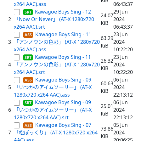
KiB
x264 AAC).ass
06:43:37
Kawagoe Boys Sing - 12
29 Jun
24.07
2
「Now Or Never」 (AT-X 1280x720
2024
KiB
x264 AAC).srt
06:43:37
Kawagoe Boys Sing - 11
23 Jun
63.29
3
「アンノウンの色彩」 (AT-X 1280x720
2024
KiB
x264 AAC).ass
10:22:20
Kawagoe Boys Sing - 11
23 Jun
26.32
4
「アンノウンの色彩」 (AT-X 1280x720
2024
KiB
x264 AAC).srt
10:22:20
Kawagoe Boys Sing - 09
06 Jun
60.63
5
「いつかのアイムソーリー」 (AT-X
2024
KiB
1280x720 x264 AAC).ass
22:13:12
Kawagoe Boys Sing - 09
06 Jun
25.01
6
「いつかのアイムソーリー」 (AT-X
2024
KiB
1280x720 x264 AAC).srt
22:13:12
Kawagoe Boys Sing - 07
05 Jun
73.86
7
「松ぼっくり」 (AT-X 1280x720 x264
2024
KiB
AAC).ass
20:06:25