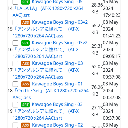
Kawagoe Boys Sing - 05
15 May
28.36
14
「LA LA LA」 (AT-X 1280x720 x264
2024
KiB
AAC).srt
17:40:23
Kawagoe Boys Sing - 03v2
08 May
65.27
15
「アンダルシアに憧れて」 (AT-X
2024
KiB
1280x720 x264 AAC).ass
01:41:23
Kawagoe Boys Sing - 03v2
07 May
29.31
16
「アンダルシアに憧れて」 (AT-X
2024
KiB
1280x720 x264 AAC).srt
09:05:17
Kawagoe Boys Sing - 03
03 May
62.07
17
「アンダルシアに憧れて」 (AT-X
2024
KiB
1280x720 x264 AAC).ass
00:37:08
Kawagoe Boys Sing - 01
03 May
76.26
18
「On the Set」 (AT-X 1280x720 x264
2024
KiB
AAC).ass
00:37:08
Kawagoe Boys Sing - 03
03 May
27.13
19
「アンダルシアに憧れて」 (AT-X
2024
KiB
1280x720 x264 AAC).srt
00:37:08
Kawagoe Boys Sing - 02
03 May