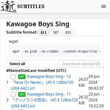
SUBTITLES
Kawagoe Boys Sing
All
SRT
ASS
Subtitle format:
wget
wget --no-glob --no-clobber --content-disposition --trus
Select all
Download selected (
0
)
#
Name
Size
Last modified (UTC)
Kawagoe Boys Sing - 12
29 Jun
24.07
1
「Now Or Never」 (AT-X 1280x720
2024
KiB
x264 AAC).srt
06:43:37
Kawagoe Boys Sing - 11
23 Jun
26.32
2
「アンノウンの色彩」 (AT-X 1280x720
2024
KiB
x264 AAC).srt
10:22:20