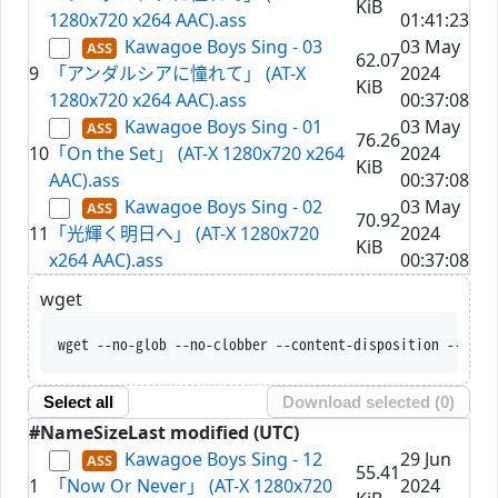
KiB
1280x720 x264 AAC).ass
01:41:23
Kawagoe Boys Sing - 03
03 May
62.07
9
「アンダルシアに憧れて」 (AT-X
2024
KiB
1280x720 x264 AAC).ass
00:37:08
Kawagoe Boys Sing - 01
03 May
76.26
10
「On the Set」 (AT-X 1280x720 x264
2024
KiB
AAC).ass
00:37:08
Kawagoe Boys Sing - 02
03 May
70.92
11
「光輝く明日へ」 (AT-X 1280x720
2024
KiB
x264 AAC).ass
00:37:08
wget
wget --no-glob --no-clobber --content-disposition --trus
Select all
Download selected (
0
)
#
Name
Size
Last modified (UTC)
Kawagoe Boys Sing - 12
29 Jun
55.41
1
「Now Or Never」 (AT-X 1280x720
2024