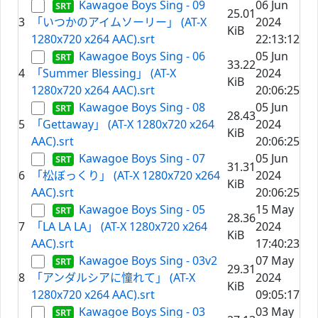
Kawagoe Boys Sing - 09
06 Jun
25.01
3
「いつかのアイムソーリー」 (AT-X
2024
KiB
1280x720 x264 AAC).srt
22:13:12
Kawagoe Boys Sing - 06
05 Jun
33.22
4
「Summer Blessing」 (AT-X
2024
KiB
1280x720 x264 AAC).srt
20:06:25
Kawagoe Boys Sing - 08
05 Jun
28.43
5
「Gettaway」 (AT-X 1280x720 x264
2024
KiB
AAC).srt
20:06:25
Kawagoe Boys Sing - 07
05 Jun
31.31
6
「松ぼっくり」 (AT-X 1280x720 x264
2024
KiB
AAC).srt
20:06:25
Kawagoe Boys Sing - 05
15 May
28.36
7
「LA LA LA」 (AT-X 1280x720 x264
2024
KiB
AAC).srt
17:40:23
Kawagoe Boys Sing - 03v2
07 May
29.31
8
「アンダルシアに憧れて」 (AT-X
2024
KiB
1280x720 x264 AAC).srt
09:05:17
Kawagoe Boys Sing - 03
03 May