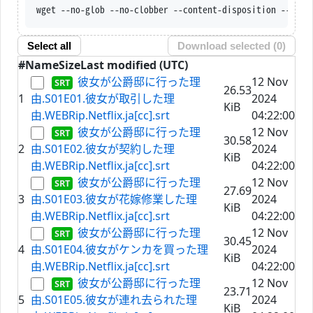
wget --no-glob --no-clobber --content-disposition --t
Select all
Download selected (
0
)
#
Name
Size
Last modified (UTC)
彼女が公爵邸に行った理
12 Nov
26.53
1
由.S01E01.彼女が取引した理
2024
KiB
由.WEBRip.Netflix.ja[cc].srt
04:22:00
彼女が公爵邸に行った理
12 Nov
30.58
2
由.S01E02.彼女が契約した理
2024
KiB
由.WEBRip.Netflix.ja[cc].srt
04:22:00
彼女が公爵邸に行った理
12 Nov
27.69
3
由.S01E03.彼女が花嫁修業した理
2024
KiB
由.WEBRip.Netflix.ja[cc].srt
04:22:00
彼女が公爵邸に行った理
12 Nov
30.45
4
由.S01E04.彼女がケンカを買った理
2024
KiB
由.WEBRip.Netflix.ja[cc].srt
04:22:00
彼女が公爵邸に行った理
12 Nov
23.71
5
由.S01E05.彼女が連れ去られた理
2024
KiB