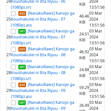
24
Koushakutei ni Itta Riyuu - 06
2024
KiB
(1080p).srt
13:51:56
[NanakoRaws] Kanojo ga
03 Mar
46.46
25
Koushakutei ni Itta Riyuu - 07
2024
KiB
(1080p).ass
13:51:56
[NanakoRaws] Kanojo ga
03 Mar
24.51
26
Koushakutei ni Itta Riyuu - 07
2024
KiB
(1080p).srt
13:51:56
[NanakoRaws] Kanojo ga
03 Mar
46.92
27
Koushakutei ni Itta Riyuu - 08
2024
KiB
(1080p).ass
13:51:56
[NanakoRaws] Kanojo ga
03 Mar
24.88
28
Koushakutei ni Itta Riyuu - 08
2024
KiB
(1080p).srt
13:51:56
[NanakoRaws] Kanojo ga
03 Mar
59.29
29
Koushakutei ni Itta Riyuu - 09
2024
KiB
(1080p).ass
13:51:56
[NanakoRaws] Kanojo ga
03 Mar
26.49
30
Koushakutei ni Itta Riyuu - 09
2024