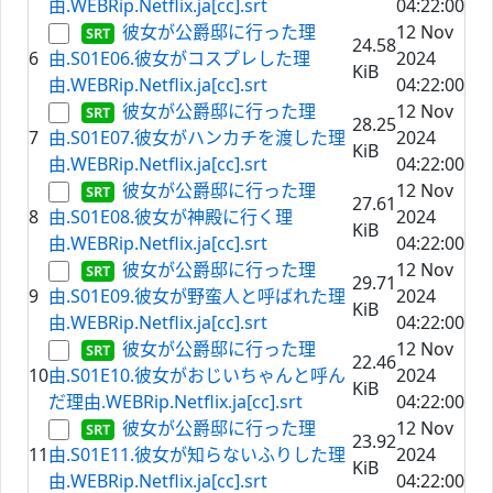
由.WEBRip.Netflix.ja[cc].srt
04:22:00
彼女が公爵邸に行った理
12 Nov
24.58
6
由.S01E06.彼女がコスプレした理
2024
KiB
由.WEBRip.Netflix.ja[cc].srt
04:22:00
彼女が公爵邸に行った理
12 Nov
28.25
7
由.S01E07.彼女がハンカチを渡した理
2024
KiB
由.WEBRip.Netflix.ja[cc].srt
04:22:00
彼女が公爵邸に行った理
12 Nov
27.61
8
由.S01E08.彼女が神殿に行く理
2024
KiB
由.WEBRip.Netflix.ja[cc].srt
04:22:00
彼女が公爵邸に行った理
12 Nov
29.71
9
由.S01E09.彼女が野蛮人と呼ばれた理
2024
KiB
由.WEBRip.Netflix.ja[cc].srt
04:22:00
彼女が公爵邸に行った理
12 Nov
22.46
10
由.S01E10.彼女がおじいちゃんと呼ん
2024
KiB
だ理由.WEBRip.Netflix.ja[cc].srt
04:22:00
彼女が公爵邸に行った理
12 Nov
23.92
11
由.S01E11.彼女が知らないふりした理
2024
KiB
由.WEBRip.Netflix.ja[cc].srt
04:22:00