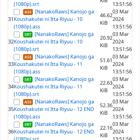
KiB
(1080p).srt
13:51:56
[NanakoRaws] Kanojo ga
03 Mar
46.62
31
Koushakutei ni Itta Riyuu - 10
2024
KiB
(1080p).ass
13:51:56
[NanakoRaws] Kanojo ga
03 Mar
20.92
32
Koushakutei ni Itta Riyuu - 10
2024
KiB
(1080p).srt
13:51:56
[NanakoRaws] Kanojo ga
03 Mar
51.61
33
Koushakutei ni Itta Riyuu - 11
2024
KiB
(1080p).ass
13:51:56
[NanakoRaws] Kanojo ga
03 Mar
22.63
34
Koushakutei ni Itta Riyuu - 11
2024
KiB
(1080p).srt
13:51:56
[NanakoRaws] Kanojo ga
03 Mar
52.36
35
Koushakutei ni Itta Riyuu - 12 END
2024
KiB
(1080p).ass
13:51:56
[NanakoRaws] Kanojo ga
03 Mar
22.16
36
Koushakutei ni Itta Riyuu - 12 END
2024
KiB
(1080p).srt
13:51:56