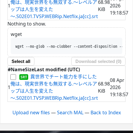
俺は、現実世界をも無双する.～レベルア
68.98
1
2026
ップは人生を変えた
KiB
19:18:57
～.S02E01.TVSP.WEBRip.Netflix.ja[cc].srt
Nothing to show.
wget
wget --no-glob --no-clobber --content-disposition --trus
Select all
Download selected (
0
)
#
Name
Size
Last modified (UTC)
異世界でチート能力を手にした
08 Apr
俺は、現実世界をも無双する.～レベルア
68.98
1
2026
ップは人生を変えた
KiB
19:18:57
～.S02E01.TVSP.WEBRip.Netflix.ja[cc].srt
Upload new files
—
Search MAL
—
Back to Index