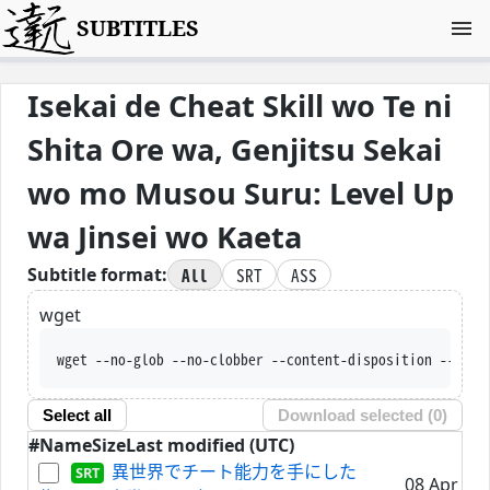
SUBTITLES
Isekai de Cheat Skill wo Te ni
Shita Ore wa, Genjitsu Sekai
wo mo Musou Suru: Level Up
wa Jinsei wo Kaeta
All
SRT
ASS
Subtitle format:
wget
wget --no-glob --no-clobber --content-disposition --trus
Select all
Download selected (
0
)
#
Name
Size
Last modified (UTC)
異世界でチート能力を手にした
08 Apr