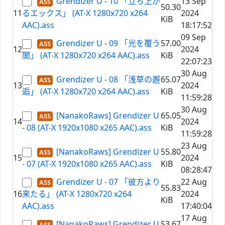
Grendizer U - 10 「立ち上が
13 Sep
50.30
11
るエックス」 (AT-X 1280x720 x264
2024
KiB
AAC).ass
18:17:52
09 Sep
Grendizer U - 09 「光を覆う
57.00
12
2024
闇」 (AT-X 1280x720 x264 AAC).ass
KiB
22:07:23
30 Aug
Grendizer U - 08 「浅草の邂
65.07
13
2024
逅」 (AT-X 1280x720 x264 AAC).ass
KiB
11:59:28
30 Aug
[NanakoRaws] Grendizer U
65.05
14
2024
- 08 (AT-X 1920x1080 x265 AAC).ass
KiB
11:59:28
23 Aug
[NanakoRaws] Grendizer U
55.80
15
2024
- 07 (AT-X 1920x1080 x265 AAC).ass
KiB
08:28:47
Grendizer U - 07 「彼方より
22 Aug
55.83
16
来たる」 (AT-X 1280x720 x264
2024
KiB
AAC).ass
17:40:04
17 Aug
[NanakoRaws] Grendizer U
53.67