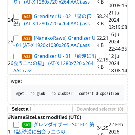
り」 (AT-X 1280x720 x264 AAC).ass
KiB
00:09:15
21 Jul
Grendizer U - 02 「星の伝
58.24
24
2024
説」 (AT-X 1280x720 x264 AAC).ass
KiB
02:19:08
16 Jul
[NanakoRaws] Grendizer U
52.21
25
2024
- 01 (AT-X 1920x1080x265 AAC).ass
KiB
22:44:35
Grendizer U - 01 「砂漠に出
12 Jul
52.19
26
会う二つの星」 (AT-X 1280x720 x264
2024
KiB
AAC).ass
18:08:14
wget
wget --no-glob --no-clobber -
Select all
Download selected (
0
)
#
Name
Size
Last modified (UTC)
グレンダイザーU.S01E01.第
22 Feb
24.25
1
1話.砂漠に出会う二つの
2026