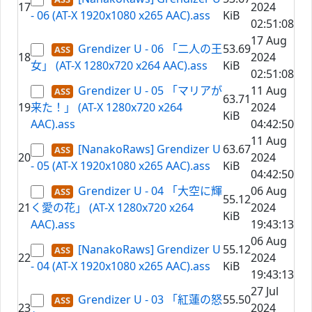
17
2024
- 06 (AT-X 1920x1080 x265 AAC).ass
KiB
02:51:08
17 Aug
Grendizer U - 06 「二人の王
53.69
18
2024
女」 (AT-X 1280x720 x264 AAC).ass
KiB
02:51:08
Grendizer U - 05 「マリアが
11 Aug
63.71
19
来た！」 (AT-X 1280x720 x264
2024
KiB
AAC).ass
04:42:50
11 Aug
[NanakoRaws] Grendizer U
63.67
20
2024
- 05 (AT-X 1920x1080 x265 AAC).ass
KiB
04:42:50
Grendizer U - 04 「大空に輝
06 Aug
55.12
21
く愛の花」 (AT-X 1280x720 x264
2024
KiB
AAC).ass
19:43:13
06 Aug
[NanakoRaws] Grendizer U
55.12
22
2024
- 04 (AT-X 1920x1080 x265 AAC).ass
KiB
19:43:13
27 Jul
Grendizer U - 03 「紅蓮の怒
55.50
23
2024