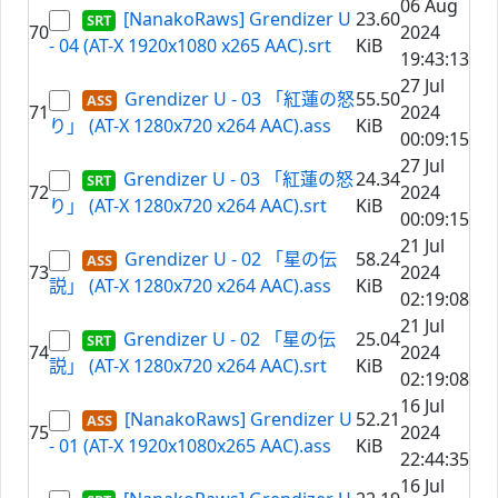
06 Aug
[NanakoRaws] Grendizer U
23.60
70
2024
- 04 (AT-X 1920x1080 x265 AAC).srt
KiB
19:43:13
27 Jul
Grendizer U - 03 「紅蓮の怒
55.50
71
2024
り」 (AT-X 1280x720 x264 AAC).ass
KiB
00:09:15
27 Jul
Grendizer U - 03 「紅蓮の怒
24.34
72
2024
り」 (AT-X 1280x720 x264 AAC).srt
KiB
00:09:15
21 Jul
Grendizer U - 02 「星の伝
58.24
73
2024
説」 (AT-X 1280x720 x264 AAC).ass
KiB
02:19:08
21 Jul
Grendizer U - 02 「星の伝
25.04
74
2024
説」 (AT-X 1280x720 x264 AAC).srt
KiB
02:19:08
16 Jul
[NanakoRaws] Grendizer U
52.21
75
2024
- 01 (AT-X 1920x1080x265 AAC).ass
KiB
22:44:35
16 Jul