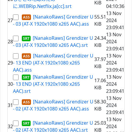
KiB
に.WEBRip.Netflix.ja[cc].srt
04:10:36
13 Nov
[NanakoRaws] Grendizer U
55.51
27
2024
- 03 (AT-X 1920x1080 x265 AAC).ass
KiB
23:09:41
13 Nov
[NanakoRaws] Grendizer U
24.34
28
2024
- 03 (AT-X 1920x1080 x265 AAC).srt
KiB
23:09:41
[NanakoRaws] Grendizer U
13 Nov
37.97
29
- 13 END (AT-X 1920x1080 x265
2024
KiB
AAC).ass
23:09:41
[NanakoRaws] Grendizer U
13 Nov
17.06
30
- 13 END (AT-X 1920x1080 x265
2024
KiB
AAC).srt
23:09:41
13 Nov
[NanakoRaws] Grendizer U
58.30
31
2024
- 02 (AT-X 1920x1080 x265 AAC).ass
KiB
23:09:41
13 Nov
[NanakoRaws] Grendizer U
25.03
32
2024
- 02 (AT-X 1920x1080 x265 AAC).srt
KiB