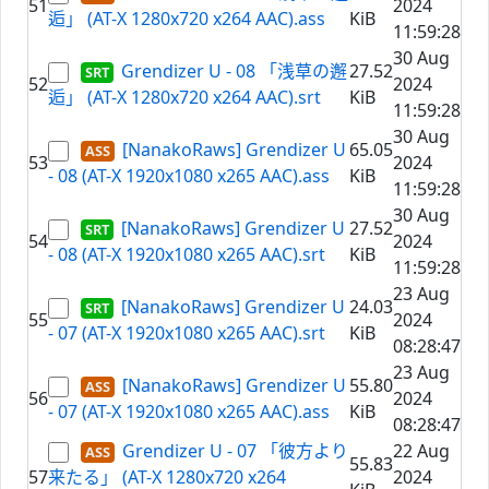
51
2024
逅」 (AT-X 1280x720 x264 AAC).ass
KiB
11:59:28
30 Aug
Grendizer U - 08 「浅草の邂
27.52
52
2024
逅」 (AT-X 1280x720 x264 AAC).srt
KiB
11:59:28
30 Aug
[NanakoRaws] Grendizer U
65.05
53
2024
- 08 (AT-X 1920x1080 x265 AAC).ass
KiB
11:59:28
30 Aug
[NanakoRaws] Grendizer U
27.52
54
2024
- 08 (AT-X 1920x1080 x265 AAC).srt
KiB
11:59:28
23 Aug
[NanakoRaws] Grendizer U
24.03
55
2024
- 07 (AT-X 1920x1080 x265 AAC).srt
KiB
08:28:47
23 Aug
[NanakoRaws] Grendizer U
55.80
56
2024
- 07 (AT-X 1920x1080 x265 AAC).ass
KiB
08:28:47
Grendizer U - 07 「彼方より
22 Aug
55.83
57
来たる」 (AT-X 1280x720 x264
2024