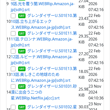
27.04
9
9話.光を覆う闇.WEBRip.Amazon.ja-
2026
KiB
jp[sdh].srt
07:42:16
グレンダイザーU.S01E10.第
22 Feb
23.43
10
10話.立ち上がるエック
2026
KiB
ス.WEBRip.Amazon.ja-jp[sdh].srt
07:42:16
グレンダイザーU.S01E11.第
22 Feb
29.35
11
11話.テロンナ.WEBRip.Amazon.ja-
2026
KiB
jp[sdh].srt
07:42:16
グレンダイザーU.S01E12.第
22 Feb
27.20
12
12話.ルビーナ.WEBRip.Amazon.ja-
2026
KiB
jp[sdh].srt
07:42:16
グレンダイザーU.S01E13.第
22 Feb
18.05
13
13話.美しきこの地球のため
2026
KiB
に.WEBRip.Amazon.ja-jp[sdh].srt
07:42:16
グレンダイザーU.S01E01.砂
23 Nov
25.98
14
漠に出会う二つの
2024
KiB
星.WEBRip.Netflix.ja[cc].srt
04:10:36
23 Nov
グレンダイザーU.S01E02.星
30.03
15
2024