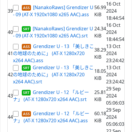
16 Oct
[NanakoRaws] Grendizer U
56.99
39
2024
- 09 (AT-X 1920x1080 x265 AAC).ass
KiB
18:44:54
16 Oct
[NanakoRaws] Grendizer U
24.34
40
2024
- 09 (AT-X 1920x1080 x265 AAC).srt
KiB
18:44:54
Grendizer U - 13 「美しきこ
13 Oct
38.29
41
の地球のために」 (AT-X 1280x720
2024
KiB
x264 AAC).ass
23:24:42
Grendizer U - 13 「美しきこ
13 Oct
18.05
42
の地球のために」 (AT-X 1280x720
2024
KiB
x264 AAC).srt
23:24:42
29 Sep
Grendizer U - 12 「ルビー
25.81
43
2024
ナ」 (AT-X 1280x720 x264 AAC).srt
KiB
05:06:03
29 Sep
Grendizer U - 12 「ルビー
60.18
44
2024
ナ」 (AT-X 1280x720 x264 AAC).ass
KiB
05:06:03
22 Sep