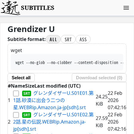
SUBTITLES
Grendizer U
All
SRT
ASS
Subtitle format:
wget
wget --no-glob --no-clobber --content-dis
Select all
Download selected (
0
)
#
Name
Size
Last modified (UTC)
グレンダイザーU.S01E01.第
22 Feb
24.25
1
1話.砂漠に出会う二つの
2026
KiB
星.WEBRip.Amazon.ja-jp[sdh].srt
07:42:16
グレンダイザーU.S01E02.第
22 Feb
27.59
2
2話.星の伝説.WEBRip.Amazon.ja-
2026
KiB
jp[sdh].srt
07:42:16