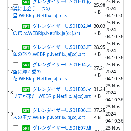
グレンダイザーU.S01E01.砂
23 Nov
25.98
14
漠に出会う二つの
2024
KiB
星.WEBRip.Netflix.ja[cc].srt
04:10:36
23 Nov
グレンダイザーU.S01E02.星
30.03
15
2024
の伝説.WEBRip.Netflix.ja[cc].srt
KiB
04:10:36
23 Nov
グレンダイザーU.S01E03.紅
28.95
16
2024
蓮の怒り.WEBRip.Netflix.ja[cc].srt
KiB
04:10:36
グレンダイザーU.S01E04.大
23 Nov
27.21
17
空に輝く愛の
2024
KiB
花.WEBRip.Netflix.ja[cc].srt
04:10:36
23 Nov
グレンダイザーU.S01E05.マ
31.24
18
2024
リアが来た!.WEBRip.Netflix.ja[cc].srt
KiB
04:10:36
23 Nov
グレンダイザーU.S01E06.二
27.25
19
2024
人の王女.WEBRip.Netflix.ja[cc].srt
KiB
04:10:36
グレンダイザーU.S01E07.彼
23 Nov