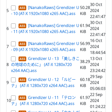
30 Oct
[NanakoRaws] Grendizer U
50.28
5
2024
- 10 (AT-X 1920x1080 x265 AAC).ass
KiB
22:41:47
30 Oct
[NanakoRaws] Grendizer U
61.94
6
2024
- 11 (AT-X 1920x1080 x265 AAC).ass
KiB
22:41:47
16 Oct
[NanakoRaws] Grendizer U
56.99
7
2024
- 09 (AT-X 1920x1080 x265 AAC).ass
KiB
18:44:54
Grendizer U - 13 「美しきこ
13 Oct
38.29
8
の地球のために」 (AT-X 1280x720
2024
KiB
x264 AAC).ass
23:24:42
29 Sep
Grendizer U - 12 「ルビー
60.18
9
2024
ナ」 (AT-X 1280x720 x264 AAC).ass
KiB
05:06:03
22 Sep
Grendizer U - 11 「テロン
61.97
10
2024
ナ」 (AT-X 1280x720 x264 AAC).ass
KiB
01:24:22