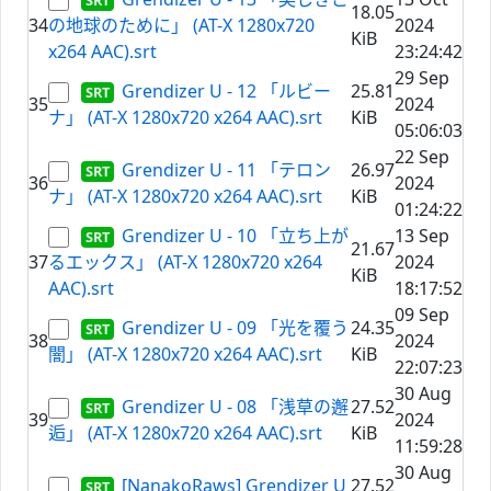
18.05
34
の地球のために」 (AT-X 1280x720
2024
KiB
x264 AAC).srt
23:24:42
29 Sep
Grendizer U - 12 「ルビー
25.81
35
2024
ナ」 (AT-X 1280x720 x264 AAC).srt
KiB
05:06:03
22 Sep
Grendizer U - 11 「テロン
26.97
36
2024
ナ」 (AT-X 1280x720 x264 AAC).srt
KiB
01:24:22
Grendizer U - 10 「立ち上が
13 Sep
21.67
37
るエックス」 (AT-X 1280x720 x264
2024
KiB
AAC).srt
18:17:52
09 Sep
Grendizer U - 09 「光を覆う
24.35
38
2024
闇」 (AT-X 1280x720 x264 AAC).srt
KiB
22:07:23
30 Aug
Grendizer U - 08 「浅草の邂
27.52
39
2024
逅」 (AT-X 1280x720 x264 AAC).srt
KiB
11:59:28
30 Aug
[NanakoRaws] Grendizer U
27.52