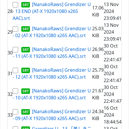
[NanakoRaws] Grendizer U
13 Nov
17.06
28
- 13 END (AT-X 1920x1080 x265
2024
KiB
AAC).srt
23:09:41
13 Nov
[NanakoRaws] Grendizer U
25.03
29
2024
- 02 (AT-X 1920x1080 x265 AAC).srt
KiB
23:09:41
30 Oct
[NanakoRaws] Grendizer U
26.96
30
2024
- 11 (AT-X 1920x1080 x265 AAC).srt
KiB
22:41:47
30 Oct
[NanakoRaws] Grendizer U
25.79
31
2024
- 12 (AT-X 1920x1080 x265 AAC).srt
KiB
22:41:47
30 Oct
[NanakoRaws] Grendizer U
21.67
32
2024
- 10 (AT-X 1920x1080 x265 AAC).srt
KiB
22:41:47
16 Oct
[NanakoRaws] Grendizer U
24.34
33
2024
- 09 (AT-X 1920x1080 x265 AAC).srt
KiB
18:44:54
Grendizer U - 13 「美しきこ
13 Oct