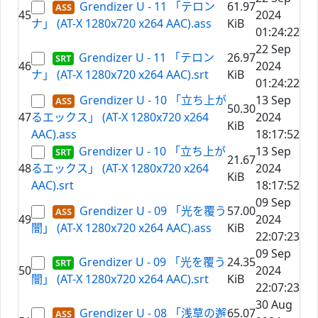
Grendizer U - 11 「テロン
61.97
45
2024
ナ」 (AT-X 1280x720 x264 AAC).ass
KiB
01:24:22
22 Sep
Grendizer U - 11 「テロン
26.97
46
2024
ナ」 (AT-X 1280x720 x264 AAC).srt
KiB
01:24:22
Grendizer U - 10 「立ち上が
13 Sep
50.30
47
るエックス」 (AT-X 1280x720 x264
2024
KiB
AAC).ass
18:17:52
Grendizer U - 10 「立ち上が
13 Sep
21.67
48
るエックス」 (AT-X 1280x720 x264
2024
KiB
AAC).srt
18:17:52
09 Sep
Grendizer U - 09 「光を覆う
57.00
49
2024
闇」 (AT-X 1280x720 x264 AAC).ass
KiB
22:07:23
09 Sep
Grendizer U - 09 「光を覆う
24.35
50
2024
闇」 (AT-X 1280x720 x264 AAC).srt
KiB
22:07:23
30 Aug
Grendizer U - 08 「浅草の邂
65.07