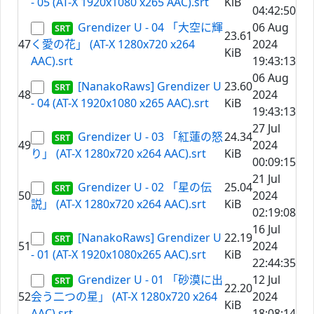
- 05 (AT-X 1920x1080 x265 AAC).srt
KiB
04:42:50
Grendizer U - 04 「大空に輝
06 Aug
23.61
47
く愛の花」 (AT-X 1280x720 x264
2024
KiB
AAC).srt
19:43:13
06 Aug
[NanakoRaws] Grendizer U
23.60
48
2024
- 04 (AT-X 1920x1080 x265 AAC).srt
KiB
19:43:13
27 Jul
Grendizer U - 03 「紅蓮の怒
24.34
49
2024
り」 (AT-X 1280x720 x264 AAC).srt
KiB
00:09:15
21 Jul
Grendizer U - 02 「星の伝
25.04
50
2024
説」 (AT-X 1280x720 x264 AAC).srt
KiB
02:19:08
16 Jul
[NanakoRaws] Grendizer U
22.19
51
2024
- 01 (AT-X 1920x1080x265 AAC).srt
KiB
22:44:35
Grendizer U - 01 「砂漠に出
12 Jul
22.20
52
会う二つの星」 (AT-X 1280x720 x264
2024
KiB
AAC).srt
18:08:14