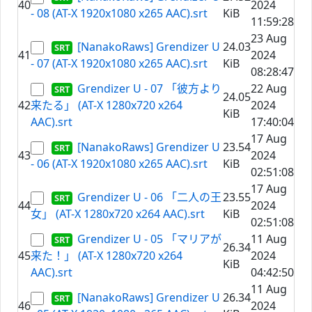
40
2024
- 08 (AT-X 1920x1080 x265 AAC).srt
KiB
11:59:28
23 Aug
[NanakoRaws] Grendizer U
24.03
41
2024
- 07 (AT-X 1920x1080 x265 AAC).srt
KiB
08:28:47
Grendizer U - 07 「彼方より
22 Aug
24.05
42
来たる」 (AT-X 1280x720 x264
2024
KiB
AAC).srt
17:40:04
17 Aug
[NanakoRaws] Grendizer U
23.54
43
2024
- 06 (AT-X 1920x1080 x265 AAC).srt
KiB
02:51:08
17 Aug
Grendizer U - 06 「二人の王
23.55
44
2024
女」 (AT-X 1280x720 x264 AAC).srt
KiB
02:51:08
Grendizer U - 05 「マリアが
11 Aug
26.34
45
来た！」 (AT-X 1280x720 x264
2024
KiB
AAC).srt
04:42:50
11 Aug
[NanakoRaws] Grendizer U
26.34
46
2024