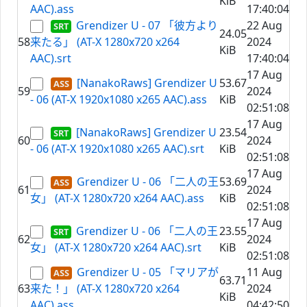
KiB
AAC).ass
17:40:04
Grendizer U - 07 「彼方より
22 Aug
24.05
58
来たる」 (AT-X 1280x720 x264
2024
KiB
AAC).srt
17:40:04
17 Aug
[NanakoRaws] Grendizer U
53.67
59
2024
- 06 (AT-X 1920x1080 x265 AAC).ass
KiB
02:51:08
17 Aug
[NanakoRaws] Grendizer U
23.54
60
2024
- 06 (AT-X 1920x1080 x265 AAC).srt
KiB
02:51:08
17 Aug
Grendizer U - 06 「二人の王
53.69
61
2024
女」 (AT-X 1280x720 x264 AAC).ass
KiB
02:51:08
17 Aug
Grendizer U - 06 「二人の王
23.55
62
2024
女」 (AT-X 1280x720 x264 AAC).srt
KiB
02:51:08
Grendizer U - 05 「マリアが
11 Aug
63.71
63
来た！」 (AT-X 1280x720 x264
2024
KiB
AAC).ass
04:42:50