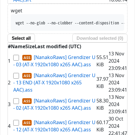
wget
wget --no-glob --no-clobber --content-disposition --trus
Select all
Download selected (
0
)
#
Name
Size
Last modified (UTC)
13 Nov
[NanakoRaws] Grendizer U
55.51
1
2024
- 03 (AT-X 1920x1080 x265 AAC).ass
KiB
23:09:41
[NanakoRaws] Grendizer U
13 Nov
37.97
2
- 13 END (AT-X 1920x1080 x265
2024
KiB
AAC).ass
23:09:41
13 Nov
[NanakoRaws] Grendizer U
58.30
3
2024
- 02 (AT-X 1920x1080 x265 AAC).ass
KiB
23:09:41
30 Oct
[NanakoRaws] Grendizer U
60.17
4
2024
- 12 (AT-X 1920x1080 x265 AAC).ass
KiB
22:41:47