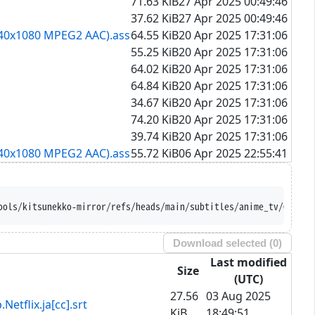
71.63 KiB
27 Apr 2025 00:49:46
37.62 KiB
27 Apr 2025 00:49:46
1440x1080 MPEG2 AAC).ass
64.55 KiB
20 Apr 2025 17:31:06
55.25 KiB
20 Apr 2025 17:31:06
64.02 KiB
20 Apr 2025 17:31:06
64.84 KiB
20 Apr 2025 17:31:06
34.67 KiB
20 Apr 2025 17:31:06
74.20 KiB
20 Apr 2025 17:31:06
39.74 KiB
20 Apr 2025 17:31:06
1440x1080 MPEG2 AAC).ass
55.72 KiB
06 Apr 2025 22:55:41
isposition --trust-se
Download selected (
0
)
Last modified
Size
(UTC)
27.56
03 Aug 2025
.ja[cc].srt
KiB
18:49:51