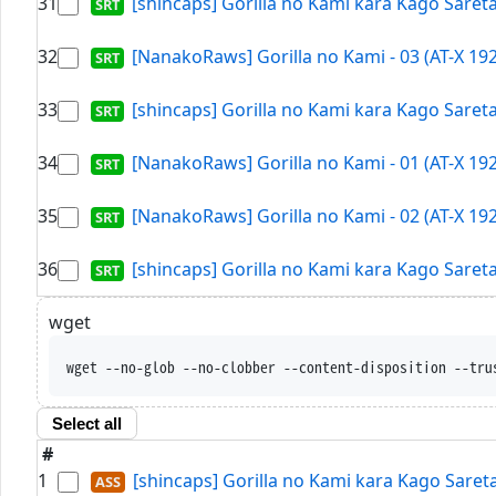
31
[shincaps] Gorilla no Kami kara Kago Saret
32
[NanakoRaws] Gorilla no Kami - 03 (AT-X 19
33
[shincaps] Gorilla no Kami kara Kago Saret
34
[NanakoRaws] Gorilla no Kami - 01 (AT-X 19
35
[NanakoRaws] Gorilla no Kami - 02 (AT-X 19
36
[shincaps] Gorilla no Kami kara Kago Saret
wget
wget --no-glob --no-clobber --conten
Select all
#
1
[shincaps] Gorilla no Kami kara Kago Sare