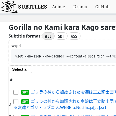
SUBTITLES
Anime
Drama
GitHub
Gorilla no Kami kara Kago sar
All
SRT
ASS
Subtitle format:
wget
wget --no-glob --no-clobber --conte
Select all
#
1
ゴリラの神から加護された令嬢は王立騎士団で可愛がられる
ゴリラの神から加護された令嬢は王立騎士団で可愛
2
る友達とゴリ・ラブコメ.WEBRip.Netflix.ja[cc].srt