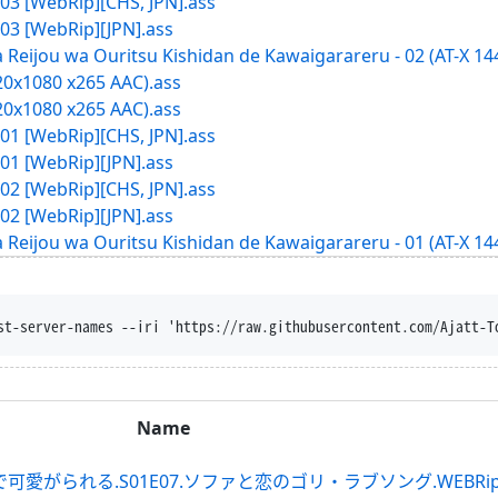
 03 [WebRip][CHS, JPN].ass
 03 [WebRip][JPN].ass
ta Reijou wa Ouritsu Kishidan de Kawaigarareru - 02 (AT-X 
20x1080 x265 AAC).ass
20x1080 x265 AAC).ass
 01 [WebRip][CHS, JPN].ass
 01 [WebRip][JPN].ass
 02 [WebRip][CHS, JPN].ass
 02 [WebRip][JPN].ass
ta Reijou wa Ouritsu Kishidan de Kawaigarareru - 01 (AT-X 
o-clobber --content-d
Name
.S01E07.ソファと恋のゴリ・ラブソング.WEBRip.Netflix