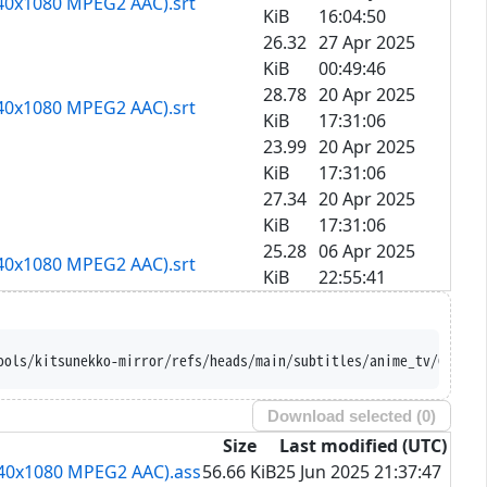
1440x1080 MPEG2 AAC).srt
KiB
16:04:50
26.32
27 Apr 2025
KiB
00:49:46
28.78
20 Apr 2025
1440x1080 MPEG2 AAC).srt
KiB
17:31:06
23.99
20 Apr 2025
KiB
17:31:06
27.34
20 Apr 2025
KiB
17:31:06
25.28
06 Apr 2025
1440x1080 MPEG2 AAC).srt
KiB
22:55:41
ttps://raw.githubusercontent.com/Ajatt-Too
Download selected (
0
)
Size
Last modified (UTC)
1440x1080 MPEG2 AAC).ass
56.66 KiB
25 Jun 2025 21:37:47