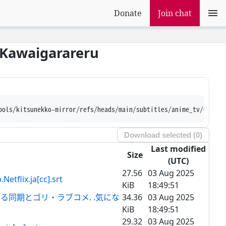
Donate
Join chat
e Kawaigarareru
'https://raw.githubusercontent.com/Ajatt-
Download selected (
0
)
Last modified
Size
(UTC)
27.56
03 Aug 2025
.ja[cc].srt
KiB
18:49:51
る同期とゴリ・ラブコメ. .気にな
34.36
03 Aug 2025
KiB
18:49:51
29.32
03 Aug 2025