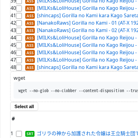
39
[MILKs&LoliHouse] Gorilla no Kago Reijou -
40
[MILKs&LoliHouse] Gorilla no Kago Reijou -
41
[shincaps] Gorilla no Kami kara Kago Sare
42
[NanakoRaws] Gorilla no Kami - 01 (AT-X 19
43
[NanakoRaws] Gorilla no Kami - 02 (AT-X 19
44
[MILKs&LoliHouse] Gorilla no Kago Reijou -
45
[MILKs&LoliHouse] Gorilla no Kago Reijou -
46
[MILKs&LoliHouse] Gorilla no Kago Reijou -
47
[MILKs&LoliHouse] Gorilla no Kago Reijou -
48
[shincaps] Gorilla no Kami kara Kago Sare
wget
wget --no-glob --n
Select all
#
1
ゴリラの神から加護された令嬢は王立騎士団で可愛がられる