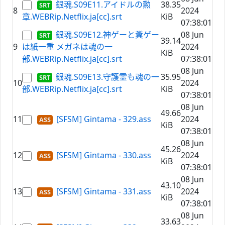
銀魂.S09E11.アイドルの勲
38.35
8
2024
章.WEBRip.Netflix.ja[cc].srt
KiB
07:38:01
銀魂.S09E12.神ゲーと糞ゲー
08 Jun
39.14
9
は紙一重 メガネは魂の一
2024
KiB
部.WEBRip.Netflix.ja[cc].srt
07:38:01
08 Jun
銀魂.S09E13.守護霊も魂の一
35.95
10
2024
部.WEBRip.Netflix.ja[cc].srt
KiB
07:38:01
08 Jun
49.66
11
[SFSM] Gintama - 329.ass
2024
KiB
07:38:01
08 Jun
45.26
12
[SFSM] Gintama - 330.ass
2024
KiB
07:38:01
08 Jun
43.10
13
[SFSM] Gintama - 331.ass
2024
KiB
07:38:01
08 Jun
33.63