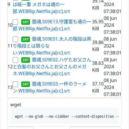
39.14
9
は紙一重 メガネは魂の一
2024
KiB
部.WEBRip.Netflix.ja[cc].srt
07:38:01
08 Jun
銀魂.S09E13.守護霊も魂の一
35.95
10
2024
部.WEBRip.Netflix.ja[cc].srt
KiB
07:38:01
銀魂.S09E01.大人の階段は昇
08 Jun
39.86
11
り階段とは限らな
2024
KiB
い.WEBRip.Netflix.ja[cc].srt
07:38:01
銀魂.S09E02.ハゲたお父さん
08 Jun
38.63
12
と白髪のお父さんとお父さんのメガ
2024
KiB
ネ.WEBRip.Netflix.ja[cc].srt
07:38:01
08 Jun
銀魂.S09E03.一杯のラーメ
37.10
13
2024
ン.WEBRip.Netflix.ja[cc].srt
KiB
07:38:01
wget
wget --no-glob --no-clobber --content-disposition --trus