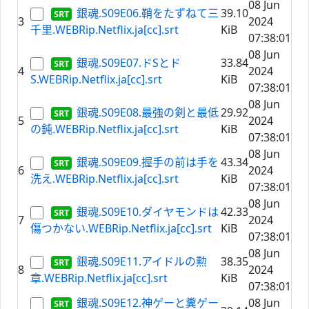
08 Jun
銀魂.S09E06.鞘をたずねて三
39.10
3
2024
千里.WEBRip.Netflix.ja[cc].srt
KiB
07:38:01
08 Jun
銀魂.S09E07.ドSとド
33.84
4
2024
S.WEBRip.Netflix.ja[cc].srt
KiB
07:38:01
08 Jun
銀魂.S09E08.最強の剣と最低
29.92
5
2024
の鈍.WEBRip.Netflix.ja[cc].srt
KiB
07:38:01
08 Jun
銀魂.S09E09.握手の前は手を
43.34
6
2024
洗え.WEBRip.Netflix.ja[cc].srt
KiB
07:38:01
08 Jun
銀魂.S09E10.ダイヤモンドは
42.33
7
2024
傷つかない.WEBRip.Netflix.ja[cc].srt
KiB
07:38:01
08 Jun
銀魂.S09E11.アイドルの勲
38.35
8
2024
章.WEBRip.Netflix.ja[cc].srt
KiB
07:38:01
銀魂.S09E12.神ゲーと糞ゲー
08 Jun