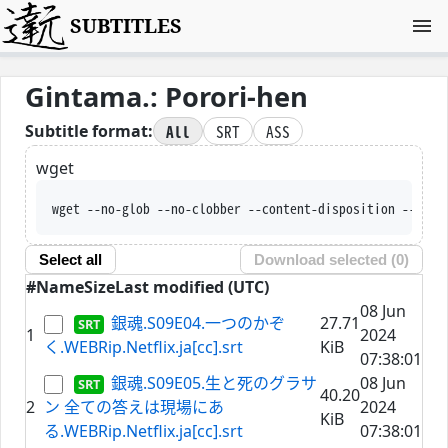
SUBTITLES
Gintama.: Porori-hen
All
SRT
ASS
Subtitle format:
wget
wget --no-glob --no-clobber --content-disposition --trus
Select all
Download selected (
0
)
#
Name
Size
Last modified (UTC)
08 Jun
銀魂.S09E04.一つのかぞ
27.71
1
2024
く.WEBRip.Netflix.ja[cc].srt
KiB
07:38:01
銀魂.S09E05.生と死のグラサ
08 Jun
40.20
2
ン 全ての答えは現場にあ
2024
KiB
る.WEBRip.Netflix.ja[cc].srt
07:38:01