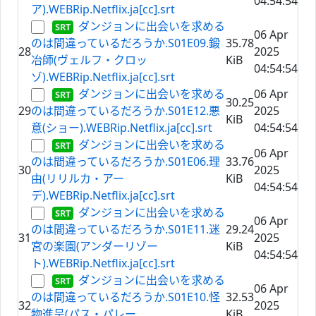
04:54:54
ア).WEBRip.Netflix.ja[cc].srt
ダンジョンに出会いを求める
06 Apr
のは間違っているだろうか.S01E09.鍛
35.78
28
2025
冶師(ヴェルフ・クロッ
KiB
04:54:54
ゾ).WEBRip.Netflix.ja[cc].srt
ダンジョンに出会いを求める
06 Apr
30.25
29
のは間違っているだろうか.S01E12.悪
2025
KiB
意(ショー).WEBRip.Netflix.ja[cc].srt
04:54:54
ダンジョンに出会いを求める
06 Apr
のは間違っているだろうか.S01E06.理
33.76
30
2025
由(リリルカ・アー
KiB
04:54:54
デ).WEBRip.Netflix.ja[cc].srt
ダンジョンに出会いを求める
06 Apr
のは間違っているだろうか.S01E11.迷
29.24
31
2025
宮の楽園(アンダーリゾー
KiB
04:54:54
ト).WEBRip.Netflix.ja[cc].srt
ダンジョンに出会いを求める
06 Apr
のは間違っているだろうか.S01E10.怪
32.53
32
2025
物進呈(パス・パレー
KiB