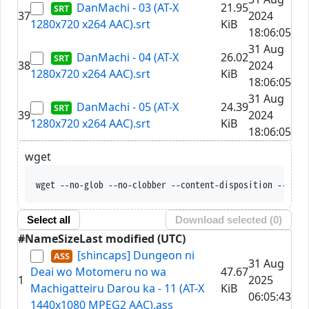
DanMachi - 03 (AT-X
21.95
37
2024
1280x720 x264 AAC).srt
KiB
18:06:05
31 Aug
DanMachi - 04 (AT-X
26.02
38
2024
1280x720 x264 AAC).srt
KiB
18:06:05
31 Aug
DanMachi - 05 (AT-X
24.39
39
2024
1280x720 x264 AAC).srt
KiB
18:06:05
wget
wget --no-glob --no-clobber --content-disposition --t
Select all
Download selected (
0
)
#
Name
Size
Last modified (UTC)
[shincaps] Dungeon ni
31 Aug
Deai wo Motomeru no wa
47.67
1
2025
Machigatteiru Darou ka - 11 (AT-X
KiB
06:05:43
1440x1080 MPEG2 AAC).ass