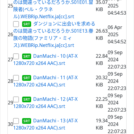
のは間違っているだろうか.S01E01.冒
35.07
25
2025
険者(ベル・クラネ
KiB
04:54:53
ル).WEBRip.Netflix.ja[cc].srt
ダンジョンに出会いを求める
06 Apr
のは間違っているだろうか.S01E13.眷
26.63
26
2025
族の物語(ファミリア・ミィ
KiB
04:54:52
ス).WEBRip.Netflix.ja[cc].srt
09 Sep
DanMachi - 10 (AT-X
22.84
27
2024
1280x720 x264 AAC).srt
KiB
22:07:23
09 Sep
DanMachi - 11 (AT-X
20.32
28
2024
1280x720 x264 AAC).srt
KiB
22:07:23
09 Sep
DanMachi - 12 (AT-X
22.25
29
2024
1280x720 x264 AAC).srt
KiB
22:07:23
09 Sep
DanMachi - 13 (AT-X
19.34
30
2024
1280x720 x264 AAC).srt
KiB
22:07:23