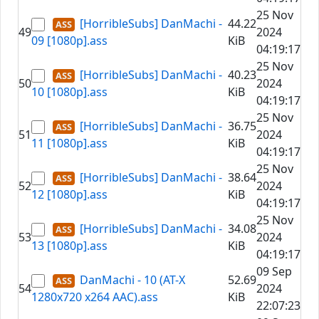
25 Nov
[HorribleSubs] DanMachi -
44.22
49
2024
09 [1080p].ass
KiB
04:19:17
25 Nov
[HorribleSubs] DanMachi -
40.23
50
2024
10 [1080p].ass
KiB
04:19:17
25 Nov
[HorribleSubs] DanMachi -
36.75
51
2024
11 [1080p].ass
KiB
04:19:17
25 Nov
[HorribleSubs] DanMachi -
38.64
52
2024
12 [1080p].ass
KiB
04:19:17
25 Nov
[HorribleSubs] DanMachi -
34.08
53
2024
13 [1080p].ass
KiB
04:19:17
09 Sep
DanMachi - 10 (AT-X
52.69
54
2024
1280x720 x264 AAC).ass
KiB
22:07:23