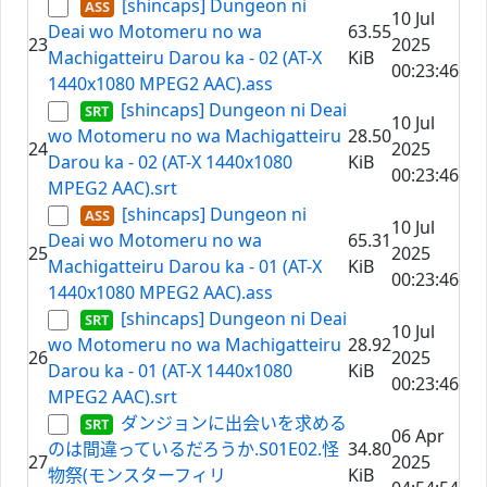
[shincaps] Dungeon ni
10 Jul
Deai wo Motomeru no wa
63.55
23
2025
Machigatteiru Darou ka - 02 (AT-X
KiB
00:23:46
1440x1080 MPEG2 AAC).ass
[shincaps] Dungeon ni Deai
10 Jul
wo Motomeru no wa Machigatteiru
28.50
24
2025
Darou ka - 02 (AT-X 1440x1080
KiB
00:23:46
MPEG2 AAC).srt
[shincaps] Dungeon ni
10 Jul
Deai wo Motomeru no wa
65.31
25
2025
Machigatteiru Darou ka - 01 (AT-X
KiB
00:23:46
1440x1080 MPEG2 AAC).ass
[shincaps] Dungeon ni Deai
10 Jul
wo Motomeru no wa Machigatteiru
28.92
26
2025
Darou ka - 01 (AT-X 1440x1080
KiB
00:23:46
MPEG2 AAC).srt
ダンジョンに出会いを求める
06 Apr
のは間違っているだろうか.S01E02.怪
34.80
27
2025
物祭(モンスターフィリ
KiB