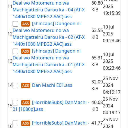
Deai wo Motomeru no wa
60.80
11
2025
Machigatteiru Darou ka - 04 (AT-X
KiB
19:15:39
1440x1080 MPEG2 AAC).ass
[shincaps] Dungeon ni
10 Jul
Deai wo Motomeru no wa
63.55
12
2025
Machigatteiru Darou ka - 02 (AT-X
KiB
00:23:46
1440x1080 MPEG2 AAC).ass
[shincaps] Dungeon ni
10 Jul
Deai wo Motomeru no wa
65.31
13
2025
Machigatteiru Darou ka - 01 (AT-X
KiB
00:23:46
1440x1080 MPEG2 AAC).ass
25 Nov
32.09
14
Dan Machi E01.ass
2024
KiB
04:19:17
25 Nov
[HorribleSubs] DanMachi -
40.68
15
2024
01 [1080p].ass
KiB
04:19:17
25 Nov
[HorribleSubs] DanMachi -
41.77
16
2024