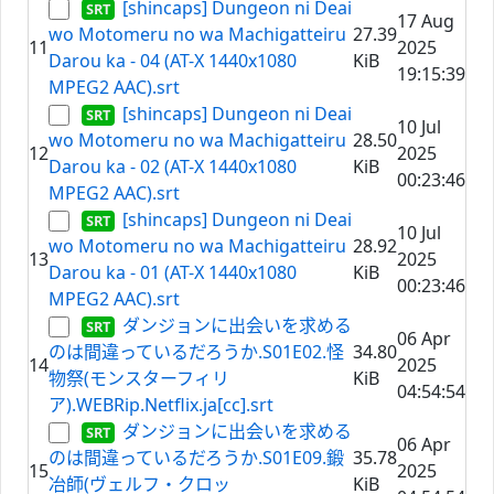
[shincaps] Dungeon ni Deai
17 Aug
wo Motomeru no wa Machigatteiru
27.39
11
2025
Darou ka - 04 (AT-X 1440x1080
KiB
19:15:39
MPEG2 AAC).srt
[shincaps] Dungeon ni Deai
10 Jul
wo Motomeru no wa Machigatteiru
28.50
12
2025
Darou ka - 02 (AT-X 1440x1080
KiB
00:23:46
MPEG2 AAC).srt
[shincaps] Dungeon ni Deai
10 Jul
wo Motomeru no wa Machigatteiru
28.92
13
2025
Darou ka - 01 (AT-X 1440x1080
KiB
00:23:46
MPEG2 AAC).srt
ダンジョンに出会いを求める
06 Apr
のは間違っているだろうか.S01E02.怪
34.80
14
2025
物祭(モンスターフィリ
KiB
04:54:54
ア).WEBRip.Netflix.ja[cc].srt
ダンジョンに出会いを求める
06 Apr
のは間違っているだろうか.S01E09.鍛
35.78
15
2025
冶師(ヴェルフ・クロッ
KiB