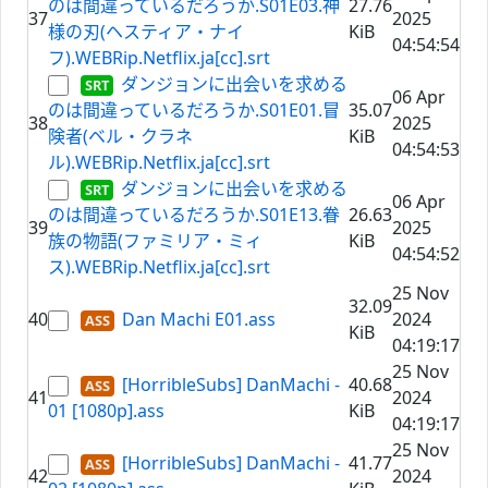
のは間違っているだろうか.S01E03.神
27.76
37
2025
様の刃(ヘスティア・ナイ
KiB
04:54:54
フ).WEBRip.Netflix.ja[cc].srt
ダンジョンに出会いを求める
06 Apr
のは間違っているだろうか.S01E01.冒
35.07
38
2025
険者(ベル・クラネ
KiB
04:54:53
ル).WEBRip.Netflix.ja[cc].srt
ダンジョンに出会いを求める
06 Apr
のは間違っているだろうか.S01E13.眷
26.63
39
2025
族の物語(ファミリア・ミィ
KiB
04:54:52
ス).WEBRip.Netflix.ja[cc].srt
25 Nov
32.09
40
Dan Machi E01.ass
2024
KiB
04:19:17
25 Nov
[HorribleSubs] DanMachi -
40.68
41
2024
01 [1080p].ass
KiB
04:19:17
25 Nov
[HorribleSubs] DanMachi -
41.77
42
2024