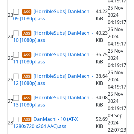
04:19:17
25 Nov
[HorribleSubs] DanMachi -
44.22
23
2024
09 [1080p].ass
KiB
04:19:17
25 Nov
[HorribleSubs] DanMachi -
40.23
24
2024
10 [1080p].ass
KiB
04:19:17
25 Nov
[HorribleSubs] DanMachi -
36.75
25
2024
11 [1080p].ass
KiB
04:19:17
25 Nov
[HorribleSubs] DanMachi -
38.64
26
2024
12 [1080p].ass
KiB
04:19:17
25 Nov
[HorribleSubs] DanMachi -
34.08
27
2024
13 [1080p].ass
KiB
04:19:17
09 Sep
DanMachi - 10 (AT-X
52.69
28
2024
1280x720 x264 AAC).ass
KiB
22:07:23