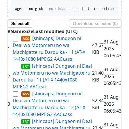
wget --no-glob --no-cl
Select all
Download selected (
0
)
#
Name
Size
Last modified (UTC)
[shincaps] Dungeon ni
31 Aug
Deai wo Motomeru no wa
47.67
1
2025
Machigatteiru Darou ka - 11 (AT-X
KiB
06:05:43
1440x1080 MPEG2 AAC).ass
[shincaps] Dungeon ni Deai
31 Aug
wo Motomeru no wa Machigatteiru
21.40
2
2025
Darou ka - 11 (AT-X 1440x1080
KiB
06:05:43
MPEG2 AAC).srt
[shincaps] Dungeon ni
31 Aug
Deai wo Motomeru no wa
52.84
3
2025
Machigatteiru Darou ka - 12 (AT-X
KiB
06:05:43
1440x1080 MPEG2 AAC).ass
[shincaps] Dungeon ni Deai
31 Aug
wo Motomeru no wa Machigatteiru
23.44