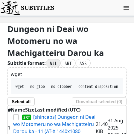
SUBTITLES
Dungeon ni Deai wo
Motomeru no wa
Machigatteiru Darou ka
All
SRT
ASS
Subtitle format:
wget
wget --no-glob --no-clobber --content-d
Select all
Download selected (
0
)
#
Name
Size
Last modified (UTC)
[shincaps] Dungeon ni Deai
31 Aug
wo Motomeru no wa Machigatteiru
21.40
1
2025
Darou ka - 11 (AT-X 1440x1080
KiB