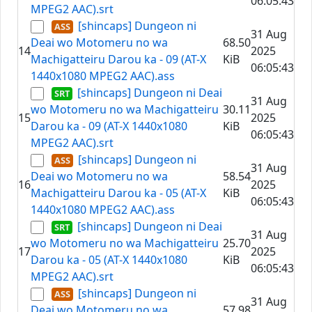
06:05:43
MPEG2 AAC).srt
[shincaps] Dungeon ni
31 Aug
Deai wo Motomeru no wa
68.50
14
2025
Machigatteiru Darou ka - 09 (AT-X
KiB
06:05:43
1440x1080 MPEG2 AAC).ass
[shincaps] Dungeon ni Deai
31 Aug
wo Motomeru no wa Machigatteiru
30.11
15
2025
Darou ka - 09 (AT-X 1440x1080
KiB
06:05:43
MPEG2 AAC).srt
[shincaps] Dungeon ni
31 Aug
Deai wo Motomeru no wa
58.54
16
2025
Machigatteiru Darou ka - 05 (AT-X
KiB
06:05:43
1440x1080 MPEG2 AAC).ass
[shincaps] Dungeon ni Deai
31 Aug
wo Motomeru no wa Machigatteiru
25.70
17
2025
Darou ka - 05 (AT-X 1440x1080
KiB
06:05:43
MPEG2 AAC).srt
[shincaps] Dungeon ni
31 Aug
Deai wo Motomeru no wa
57.98