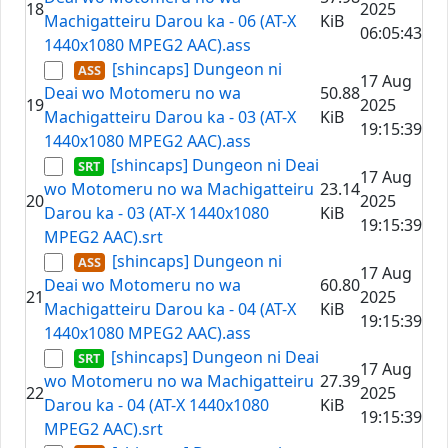
18
2025
Machigatteiru Darou ka - 06 (AT-X
KiB
06:05:43
1440x1080 MPEG2 AAC).ass
[shincaps] Dungeon ni
17 Aug
Deai wo Motomeru no wa
50.88
19
2025
Machigatteiru Darou ka - 03 (AT-X
KiB
19:15:39
1440x1080 MPEG2 AAC).ass
[shincaps] Dungeon ni Deai
17 Aug
wo Motomeru no wa Machigatteiru
23.14
20
2025
Darou ka - 03 (AT-X 1440x1080
KiB
19:15:39
MPEG2 AAC).srt
[shincaps] Dungeon ni
17 Aug
Deai wo Motomeru no wa
60.80
21
2025
Machigatteiru Darou ka - 04 (AT-X
KiB
19:15:39
1440x1080 MPEG2 AAC).ass
[shincaps] Dungeon ni Deai
17 Aug
wo Motomeru no wa Machigatteiru
27.39
22
2025
Darou ka - 04 (AT-X 1440x1080
KiB
19:15:39
MPEG2 AAC).srt