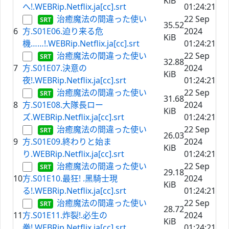
KiB
へ!.WEBRip.Netflix.ja[cc].srt
01:24:21
治癒魔法の間違った使い
22 Sep
35.52
6
方.S01E06.迫り来る危
2024
KiB
機……!.WEBRip.Netflix.ja[cc].srt
01:24:21
治癒魔法の間違った使い
22 Sep
32.88
7
方.S01E07.決意の
2024
KiB
夜!.WEBRip.Netflix.ja[cc].srt
01:24:21
治癒魔法の間違った使い
22 Sep
31.68
8
方.S01E08.⼤隊⻑ロー
2024
KiB
ズ.WEBRip.Netflix.ja[cc].srt
01:24:21
治癒魔法の間違った使い
22 Sep
26.03
9
方.S01E09.終わりと始ま
2024
KiB
り.WEBRip.Netflix.ja[cc].srt
01:24:21
治癒魔法の間違った使い
22 Sep
29.18
10
方.S01E10.最狂! .⿊騎⼠現
2024
KiB
る!.WEBRip.Netflix.ja[cc].srt
01:24:21
治癒魔法の間違った使い
22 Sep
28.72
11
方.S01E11.炸裂!.必⽣の
2024
KiB
拳!.WEBRip.Netflix.ja[cc].srt
01:24:21