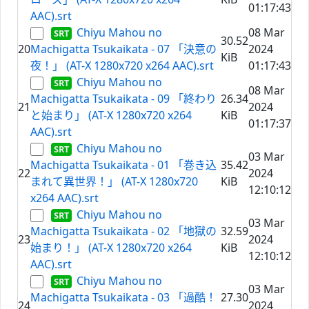
01:17:43
AAC).srt
Chiyu Mahou no
08 Mar
30.52
20
Machigatta Tsukaikata - 07 「決意の
2024
KiB
夜！」 (AT-X 1280x720 x264 AAC).srt
01:17:43
Chiyu Mahou no
08 Mar
Machigatta Tsukaikata - 09 「終わり
26.34
21
2024
と始まり」 (AT-X 1280x720 x264
KiB
01:17:37
AAC).srt
Chiyu Mahou no
03 Mar
Machigatta Tsukaikata - 01 「巻き込
35.42
22
2024
まれて異世界！」 (AT-X 1280x720
KiB
12:10:12
x264 AAC).srt
Chiyu Mahou no
03 Mar
Machigatta Tsukaikata - 02 「地獄の
32.59
23
2024
始まり！」 (AT-X 1280x720 x264
KiB
12:10:12
AAC).srt
Chiyu Mahou no
03 Mar
Machigatta Tsukaikata - 03 「過酷！
27.30
24
2024