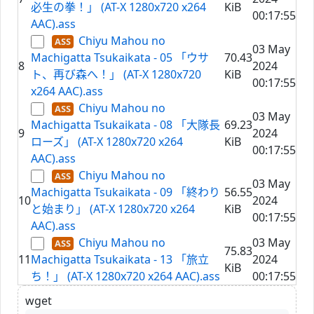
必生の拳！」 (AT-X 1280x720 x264
KiB
00:17:55
AAC).ass
Chiyu Mahou no
03 May
Machigatta Tsukaikata - 05 「ウサ
70.43
8
2024
ト、再び森へ！」 (AT-X 1280x720
KiB
00:17:55
x264 AAC).ass
Chiyu Mahou no
03 May
Machigatta Tsukaikata - 08 「大隊長
69.23
9
2024
ローズ」 (AT-X 1280x720 x264
KiB
00:17:55
AAC).ass
Chiyu Mahou no
03 May
Machigatta Tsukaikata - 09 「終わり
56.55
10
2024
と始まり」 (AT-X 1280x720 x264
KiB
00:17:55
AAC).ass
Chiyu Mahou no
03 May
75.83
11
Machigatta Tsukaikata - 13 「旅立
2024
KiB
ち！」 (AT-X 1280x720 x264 AAC).ass
00:17:55
wget