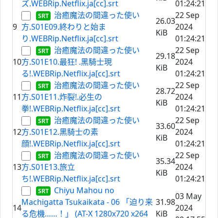
ズ.WEBRip.Netflix.ja[cc].srt
01:24:21
治癒魔法の間違った使い
22 Sep
26.03
9
方.S01E09.終わりと始ま
2024
KiB
り.WEBRip.Netflix.ja[cc].srt
01:24:21
治癒魔法の間違った使い
22 Sep
29.18
10
方.S01E10.最狂! .⿊騎⼠現
2024
KiB
る!.WEBRip.Netflix.ja[cc].srt
01:24:21
治癒魔法の間違った使い
22 Sep
28.72
11
方.S01E11.炸裂!.必⽣の
2024
KiB
拳!.WEBRip.Netflix.ja[cc].srt
01:24:21
治癒魔法の間違った使い
22 Sep
33.60
12
方.S01E12.⿊騎⼠の素
2024
KiB
顔!.WEBRip.Netflix.ja[cc].srt
01:24:21
治癒魔法の間違った使い
22 Sep
35.34
13
方.S01E13.旅⽴
2024
KiB
ち!.WEBRip.Netflix.ja[cc].srt
01:24:21
Chiyu Mahou no
03 May
Machigatta Tsukaikata - 06 「迫り来
31.98
14
2024
る危機……！」 (AT-X 1280x720 x264
KiB