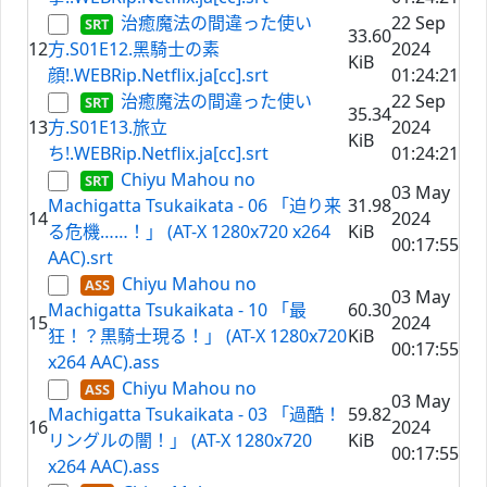
治癒魔法の間違った使い
22 Sep
33.60
12
方.S01E12.⿊騎⼠の素
2024
KiB
顔!.WEBRip.Netflix.ja[cc].srt
01:24:21
治癒魔法の間違った使い
22 Sep
35.34
13
方.S01E13.旅⽴
2024
KiB
ち!.WEBRip.Netflix.ja[cc].srt
01:24:21
Chiyu Mahou no
03 May
Machigatta Tsukaikata - 06 「迫り来
31.98
14
2024
る危機……！」 (AT-X 1280x720 x264
KiB
00:17:55
AAC).srt
Chiyu Mahou no
03 May
Machigatta Tsukaikata - 10 「最
60.30
15
2024
狂！？黒騎士現る！」 (AT-X 1280x720
KiB
00:17:55
x264 AAC).ass
Chiyu Mahou no
03 May
Machigatta Tsukaikata - 03 「過酷！
59.82
16
2024
リングルの闇！」 (AT-X 1280x720
KiB
00:17:55
x264 AAC).ass