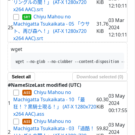
リングルの闇！」 (AT-X 1280x720
KiB
12:10:11
x264 AAC).srt
Chiyu Mahou no
03 Mar
Machigatta Tsukaikata - 05 「ウサ
31.76
25
2024
ト、再び森へ！」 (AT-X 1280x720
KiB
12:10:11
x264 AAC).srt
wget
wget --no-glob --no-clobber --content-disposition --trus
Select all
Download selected (
0
)
#
Name
Size
Last modified (UTC)
Chiyu Mahou no
03 May
Machigatta Tsukaikata - 10 「最
60.30
1
2024
狂！？黒騎士現る！」 (AT-X 1280x720
KiB
00:17:55
x264 AAC).ass
Chiyu Mahou no
03 May
Machigatta Tsukaikata - 03 「過酷！
59.82
2
2024