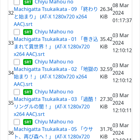
Chiyu Mahou no
08 Mar
Machigatta Tsukaikata - 09 「終わり
26.34
32
2024
と始まり」 (AT-X 1280x720 x264
KiB
01:17:37
AAC).srt
Chiyu Mahou no
03 Mar
Machigatta Tsukaikata - 01 「巻き込
35.42
33
2024
まれて異世界！」 (AT-X 1280x720
KiB
12:10:12
x264 AAC).srt
Chiyu Mahou no
03 Mar
Machigatta Tsukaikata - 02 「地獄の
32.59
34
2024
始まり！」 (AT-X 1280x720 x264
KiB
12:10:12
AAC).srt
Chiyu Mahou no
03 Mar
Machigatta Tsukaikata - 03 「過酷！
27.30
35
2024
リングルの闇！」 (AT-X 1280x720
KiB
12:10:11
x264 AAC).srt
Chiyu Mahou no
03 Mar
Machigatta Tsukaikata - 05 「ウサ
31.76
36
2024
ト、再び森へ！」 (AT-X 1280x720
KiB