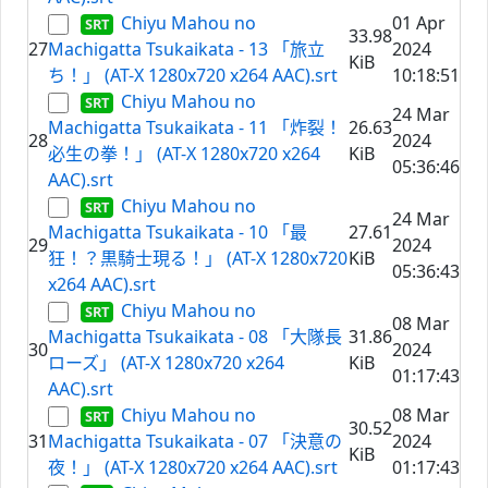
Chiyu Mahou no
01 Apr
33.98
27
Machigatta Tsukaikata - 13 「旅立
2024
KiB
ち！」 (AT-X 1280x720 x264 AAC).srt
10:18:51
Chiyu Mahou no
24 Mar
Machigatta Tsukaikata - 11 「炸裂！
26.63
28
2024
必生の拳！」 (AT-X 1280x720 x264
KiB
05:36:46
AAC).srt
Chiyu Mahou no
24 Mar
Machigatta Tsukaikata - 10 「最
27.61
29
2024
狂！？黒騎士現る！」 (AT-X 1280x720
KiB
05:36:43
x264 AAC).srt
Chiyu Mahou no
08 Mar
Machigatta Tsukaikata - 08 「大隊長
31.86
30
2024
ローズ」 (AT-X 1280x720 x264
KiB
01:17:43
AAC).srt
Chiyu Mahou no
08 Mar
30.52
31
Machigatta Tsukaikata - 07 「決意の
2024
KiB
夜！」 (AT-X 1280x720 x264 AAC).srt
01:17:43