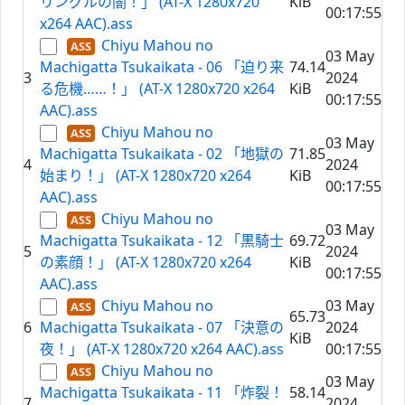
リングルの闇！」 (AT-X 1280x720
KiB
00:17:55
x264 AAC).ass
Chiyu Mahou no
03 May
Machigatta Tsukaikata - 06 「迫り来
74.14
3
2024
る危機……！」 (AT-X 1280x720 x264
KiB
00:17:55
AAC).ass
Chiyu Mahou no
03 May
Machigatta Tsukaikata - 02 「地獄の
71.85
4
2024
始まり！」 (AT-X 1280x720 x264
KiB
00:17:55
AAC).ass
Chiyu Mahou no
03 May
Machigatta Tsukaikata - 12 「黒騎士
69.72
5
2024
の素顔！」 (AT-X 1280x720 x264
KiB
00:17:55
AAC).ass
Chiyu Mahou no
03 May
65.73
6
Machigatta Tsukaikata - 07 「決意の
2024
KiB
夜！」 (AT-X 1280x720 x264 AAC).ass
00:17:55
Chiyu Mahou no
03 May
Machigatta Tsukaikata - 11 「炸裂！
58.14
7
2024