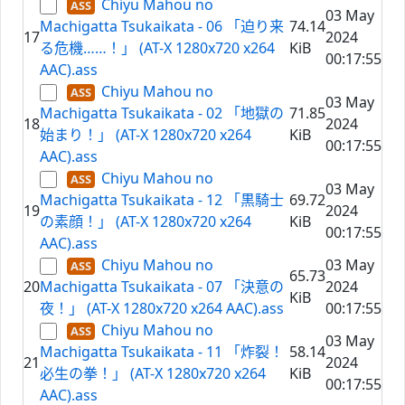
Chiyu Mahou no
03 May
Machigatta Tsukaikata - 06 「迫り来
74.14
17
2024
る危機……！」 (AT-X 1280x720 x264
KiB
00:17:55
AAC).ass
Chiyu Mahou no
03 May
Machigatta Tsukaikata - 02 「地獄の
71.85
18
2024
始まり！」 (AT-X 1280x720 x264
KiB
00:17:55
AAC).ass
Chiyu Mahou no
03 May
Machigatta Tsukaikata - 12 「黒騎士
69.72
19
2024
の素顔！」 (AT-X 1280x720 x264
KiB
00:17:55
AAC).ass
Chiyu Mahou no
03 May
65.73
20
Machigatta Tsukaikata - 07 「決意の
2024
KiB
夜！」 (AT-X 1280x720 x264 AAC).ass
00:17:55
Chiyu Mahou no
03 May
Machigatta Tsukaikata - 11 「炸裂！
58.14
21
2024
必生の拳！」 (AT-X 1280x720 x264
KiB
00:17:55
AAC).ass