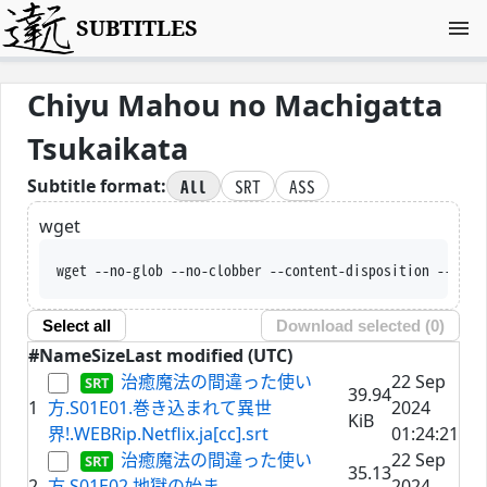
SUBTITLES
Chiyu Mahou no Machigatta
Tsukaikata
All
SRT
ASS
Subtitle format:
wget
wget --no-glob --no-clobber --content-disposition --trus
Select all
Download selected (
0
)
#
Name
Size
Last modified (UTC)
治癒魔法の間違った使い
22 Sep
39.94
1
方.S01E01.巻き込まれて異世
2024
KiB
界!.WEBRip.Netflix.ja[cc].srt
01:24:21
治癒魔法の間違った使い
22 Sep
35.13
2
方.S01E02.地獄の始ま
2024