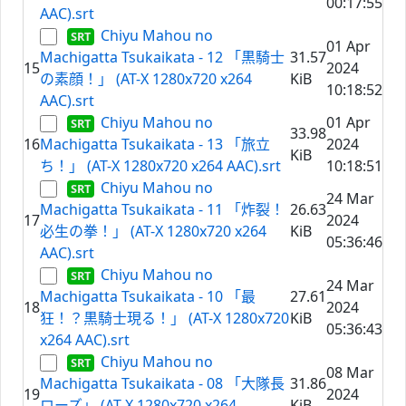
00:17:55
AAC).srt
Chiyu Mahou no
01 Apr
Machigatta Tsukaikata - 12 「黒騎士
31.57
15
2024
の素顔！」 (AT-X 1280x720 x264
KiB
10:18:52
AAC).srt
Chiyu Mahou no
01 Apr
33.98
16
Machigatta Tsukaikata - 13 「旅立
2024
KiB
ち！」 (AT-X 1280x720 x264 AAC).srt
10:18:51
Chiyu Mahou no
24 Mar
Machigatta Tsukaikata - 11 「炸裂！
26.63
17
2024
必生の拳！」 (AT-X 1280x720 x264
KiB
05:36:46
AAC).srt
Chiyu Mahou no
24 Mar
Machigatta Tsukaikata - 10 「最
27.61
18
2024
狂！？黒騎士現る！」 (AT-X 1280x720
KiB
05:36:43
x264 AAC).srt
Chiyu Mahou no
08 Mar
Machigatta Tsukaikata - 08 「大隊長
31.86
19
2024
ローズ」 (AT-X 1280x720 x264
KiB