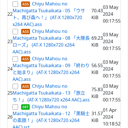
Chiyu Mahou no
03 May
Machigatta Tsukaikata - 05 「ウサ
70.43
22
2024
ト、再び森へ！」 (AT-X 1280x720
KiB
00:17:55
x264 AAC).ass
Chiyu Mahou no
03 May
Machigatta Tsukaikata - 08 「大隊長
69.23
23
2024
ローズ」 (AT-X 1280x720 x264
KiB
00:17:55
AAC).ass
Chiyu Mahou no
03 May
Machigatta Tsukaikata - 09 「終わり
56.55
24
2024
と始まり」 (AT-X 1280x720 x264
KiB
00:17:55
AAC).ass
Chiyu Mahou no
03 May
75.83
25
Machigatta Tsukaikata - 13 「旅立
2024
KiB
ち！」 (AT-X 1280x720 x264 AAC).ass
00:17:55
Chiyu Mahou no
01 Apr
Machigatta Tsukaikata - 12 「黒騎士
31.57
26
2024
の素顔！」 (AT-X 1280x720 x264
KiB
10:18:52
AAC).srt