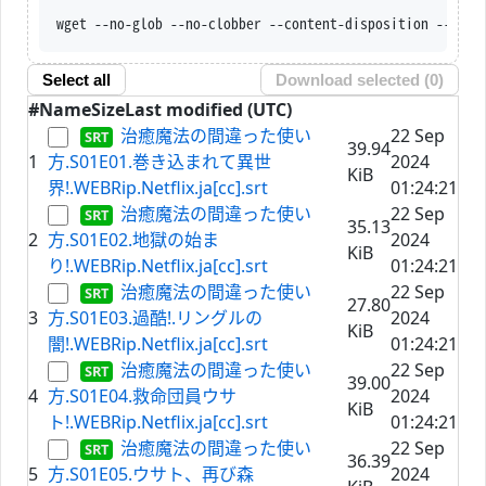
wget --no-glob --no-clobber --content-disposi
Select all
Download selected (
0
)
#
Name
Size
Last modified (UTC)
治癒魔法の間違った使い
22 Sep
39.94
1
方.S01E01.巻き込まれて異世
2024
KiB
界!.WEBRip.Netflix.ja[cc].srt
01:24:21
治癒魔法の間違った使い
22 Sep
35.13
2
方.S01E02.地獄の始ま
2024
KiB
り!.WEBRip.Netflix.ja[cc].srt
01:24:21
治癒魔法の間違った使い
22 Sep
27.80
3
方.S01E03.過酷!.リングルの
2024
KiB
闇!.WEBRip.Netflix.ja[cc].srt
01:24:21
治癒魔法の間違った使い
22 Sep
39.00
4
方.S01E04.救命団員ウサ
2024
KiB
ト!.WEBRip.Netflix.ja[cc].srt
01:24:21
治癒魔法の間違った使い
22 Sep
36.39
5
方.S01E05.ウサト、再び森
2024