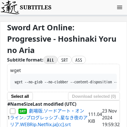
SUBTITLES
Sword Art Online:
Progressive - Hoshinaki Yoru
no Aria
All
SRT
ASS
Subtitle format:
wget
wget --no-glob --no-clobber --content-disposition --trus
Select all
Download selected (
0
)
#
Name
Size
Last modified (UTC)
劇場版.ソードアート・オン
23 Nov
111.04
1
ライン.-プログレッシブ-.星なき夜のア
2024
KiB
リア.WEBRip.Netflix.ja[cc].srt
19:59:32