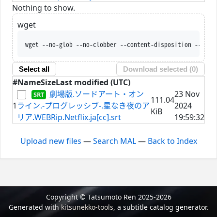
Nothing to show.
wget
wget --no-glob --no-clobber --content-disposition --trus
Select all
Download selected (
0
)
#
Name
Size
Last modified (UTC)
劇場版.ソードアート・オン
23 Nov
111.04
1
ライン.-プログレッシブ-.星なき夜のア
2024
KiB
リア.WEBRip.Netflix.ja[cc].srt
19:59:32
Upload new files
—
Search MAL
—
Back to Index
Copyright © Tatsumoto Ren 2025-2026
Generated with
kitsunekko-tools
, a subtitle catalog generator.