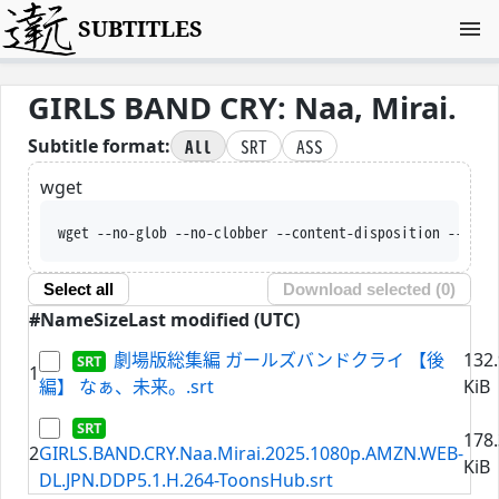
SUBTITLES
GIRLS BAND CRY: Naa, Mirai.
All
SRT
ASS
Subtitle format:
wget
wget --no-glob --no-clobber --content-disposition --trus
Select all
Download selected (
0
)
#
Name
Size
Last modified (UTC)
劇場版総集編 ガールズバンドクライ 【後
132
1
編】 なぁ、未来。.srt
KiB
178
2
GIRLS.BAND.CRY.Naa.Mirai.2025.1080p.AMZN.WEB-
KiB
DL.JPN.DDP5.1.H.264-ToonsHub.srt