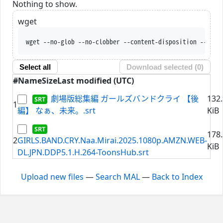
Nothing to show.
wget
wget --no-glob --no-clobber --content-disposition --trus
Select all
Download selected (
0
)
#
Name
Size
Last modified (UTC)
劇場版総集編 ガールズバンドクライ 【後
132
1
編】 なぁ、未来。.srt
KiB
178
2
GIRLS.BAND.CRY.Naa.Mirai.2025.1080p.AMZN.WEB-
KiB
DL.JPN.DDP5.1.H.264-ToonsHub.srt
Upload new files
—
Search MAL
—
Back to Index